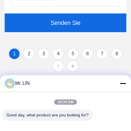
Senden Sie
1
2
3
4
5
6
7
8
Mr. LIN
10:34 AM
Good day, what product are you looking for?
Guangdong Jinhonghai New Material
Technology Co., Ltd