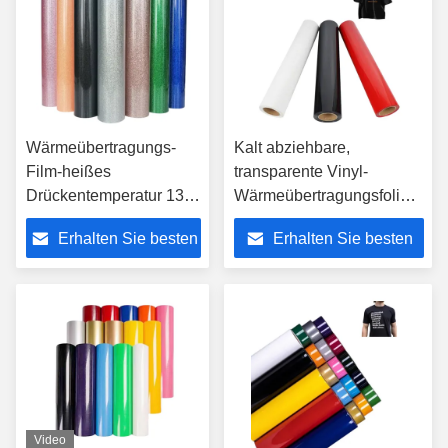
Wärmeübertragungs-
Kalt abziehbare,
Film-heißes
transparente Vinyl-
Drückentemperatur 130-
Wärmeübertragungsfolie
150° des Funkeln-
in mehreren Farben für
Erhalten Sie besten
Erhalten Sie besten
Vinylfreien raumes
Kleidung
Preis
Preis
Video