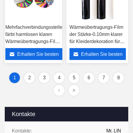
Mehrfachverbindungsstelle
Wärmeübertragungs-Film
färbt harmlosen klaren
der Stärke-0.10mm klarer
Wärmeübertragungs-Film
für Kleiderdekoration für
für Kleidung
Taschen
Erhalten Sie besten
Erhalten Sie besten
Preis
Preis
1
2
3
4
5
6
7
8
Kontakte
Kontakte:
Mr. LIN