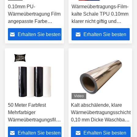
0.10mm PU-
Wärmeübertragungs-Film-
Wärmeübertragung Film
kalte Schale TPU 0.10mm
angepasste Farbe
klarer nicht giftig und
Schnelle mehrfache
harmlos
Erhalten Sie besten
Erhalten Sie besten
Farben
Preis
Preis
Video
50 Meter Farbfest
Kalt abschälende, klare
Mehrfarbiger
Wärmeübertragungsschicht
Wärmeübertragungsfilm
0,10 mm Dicke Waschbare
Heißpresstemperatur
PET-
Erhalten Sie besten
Erhalten Sie besten
130-150°C
Wärmeübertragungsschicht