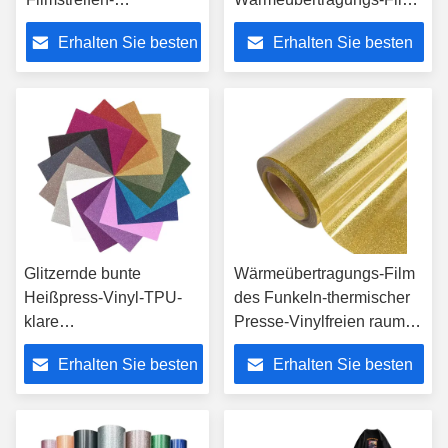
Chemikalien-Kleber-
50cm waschbar
Erhalten Sie besten
Erhalten Sie besten
Gewebe-Naht-
Dichtband 0.25mm
Preis
Preis
140cm
Glitzernde bunte
Wärmeübertragungs-Film
Heißpress-Vinyl-TPU-
des Funkeln-thermischer
klare
Presse-Vinylfreien raumes
Wärmeübertragungsfolie,
in den mehrfachen Farben
Erhalten Sie besten
Erhalten Sie besten
kalt abziehbar
Preis
Preis