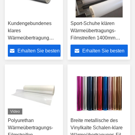
Kundengebundenes
Sport-Schuhe klären
klares
Wärmeübertragungs-
Wärmeübertragung
Filmstreifen 1400mm
Filmstreifen 1.15g/cm3
1500mm, das mit
Erhalten Sie besten
Erhalten Sie besten
1280mm für
Freigabe-Papier
Lederschuhe
besonders angefertigt wird
Preis
Preis
improvisieren
Video
Polyurethan
Breite metallische des
Wärmeübertragungs-
Vinylkalte Schalen-klare
Filmstreifen-
Wärmeübertragungs-Film-