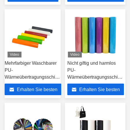
Preis
Preis
Video
Video
Mehrfarbiger Waschbarer
Nicht giftig und harmlos
PU-
PU-
Wärmeübertragungsschicht
Wärmeübertragungsschicht
PET-Übertragungsschicht
0,10 mm Dicke Waschbar
Erhalten Sie besten
Erhalten Sie besten
Breite 50 cm
Preis
Preis