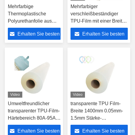
Mehrfarbige
Mehrfarbiger
Thermoplastische
verschleißbeständiger
Polyurethanfolie aus
TPU-Film mit einer Breite
TPU
von 1400 mm zum Schutz
Erhalten Sie besten
Erhalten Sie besten
der Umwelt
Preis
Preis
Video
Video
Umweltfreundlicher
transparente TPU Film-
transparenter TPU-Film-
Breite 1400mm 0.05mm-
Härtebereich 80A-95A
1.5mm Stärke-
für Fußbekleidung
kundengerecht
Erhalten Sie besten
Erhalten Sie besten