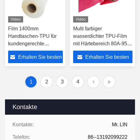
Video
Video
Film 1400mm
Multi farbiger
Handtaschen-TPU für
wasserdichter TPU-Film
kundengerechte
mit Härtebereich 80A-95A
Anwendung 80A für
MOQ 500Yards
Erhalten Sie besten
Erhalten Sie besten
aufblasbares Kissen-
Material
Preis
Preis
1
2
3
4
Kontakte
Kontakte:
Mr. LIN
Telefon:
86--13192099222