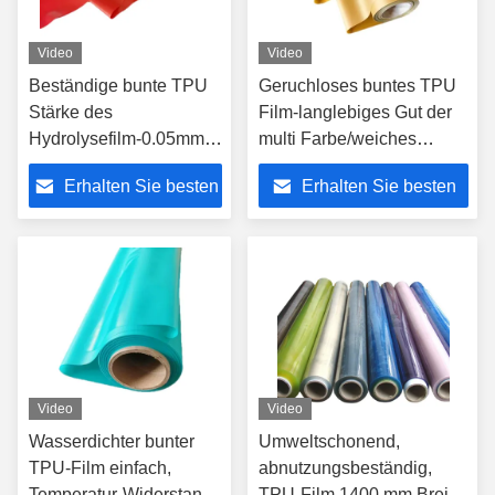
Video
Video
Beständige bunte TPU
Geruchloses buntes TPU
Stärke des
Film-langlebiges Gut der
Hydrolysefilm-0.05mm-
multi Farbe/weiches
1.5mm für
Material für
Erhalten Sie besten
Erhalten Sie besten
Fußbekleidungs-
Fußbekleidungs-
Handtaschen
Handtaschen
Preis
Preis
Video
Video
Wasserdichter bunter
Umweltschonend,
TPU-Film einfach,
abnutzungsbeständig,
Temperatur-Widerstand
TPU-Film 1400 mm Breite