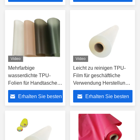
Preis
Preis
Video
Video
Mehrfarbige
Leicht zu reinigen TPU-
wasserdichte TPU-
Film für geschäftliche
Folien für Handtaschen
Verwendung Herstellung
Temperaturbeständigkeit
von Beuteln 0,05 mm-1,5
Erhalten Sie besten
Erhalten Sie besten
-10°C-120°C
mm Dicke
Preis
Preis