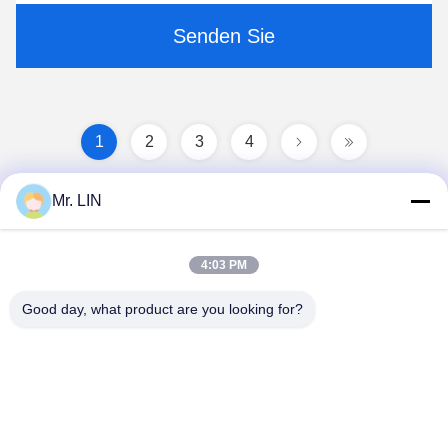
Senden Sie
1
2
3
4
Mr. LIN
4:03 PM
Good day, what product are you looking for?
Guangdong Jinhonghai New Material
Technology Co., Ltd
hydhongyundasale2@gmail.com