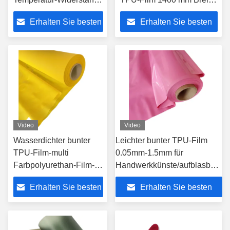
-10°C-120°C zu säubern
anpassbar
Erhalten Sie besten
Erhalten Sie besten
Preis
Preis
Video
Video
Wasserdichter bunter
Leichter bunter TPU-Film
TPU-Film-multi
0.05mm-1.5mm für
Farbpolyurethan-Film-
Handwerkkünste/aufblasbare
Hersteller
Produkte
Erhalten Sie besten
Erhalten Sie besten
Preis
Preis