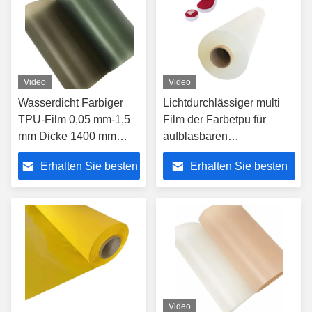
Video
Video
Wasserdicht Farbiger
Lichtdurchlässiger multi
TPU-Film 0,05 mm-1,5
Film der Farbetpu für
mm Dicke 1400 mm
aufblasbaren
Breite anpassbar
transparenten TPU Film
Erhalten Sie besten
Erhalten Sie besten
der Produkt-in hohem
Grade
Preis
Preis
Video