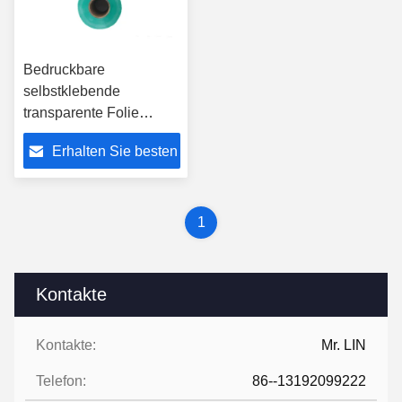
Bedruckbare
selbstklebende
transparente Folie
ROHS SGS-Soems für
Erhalten Sie besten
ledernes Material
Preis
1
Kontakte
Kontakte:
Mr. LIN
Telefon:
86--13192099222