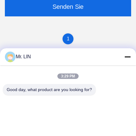
Senden Sie
1
Mr. LIN
3:29 PM
Good day, what product are you looking for?
Guangdong Jinhonghai New Material
Technology Co., Ltd
hydhongyundasale2@gmail.com
86--13192099222