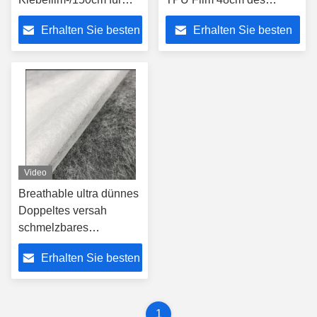
Baumwollgewebe-
Klebstreifen-für Polyester-
Erhalten Sie besten
Erhalten Sie besten
Laminierung
Gewebe
Preis
Preis
Video
Breathable ultra dünnes
Doppeltes versah
schmelzbares
Haftvermögen des Netz-
Erhalten Sie besten
40gsm mit Seiten
Preis
1