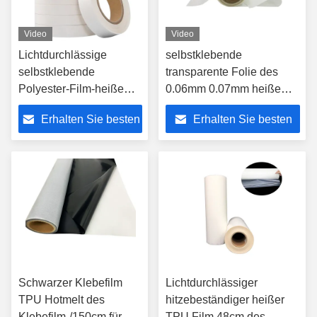
Video
Video
Lichtdurchlässige
selbstklebende
selbstklebende
transparente Folie des
Polyester-Film-heiße
0.06mm 0.07mm heiße
Schmelzklebefilm für
Schmelzfilm-C3H8N2O
Erhalten Sie besten
Erhalten Sie besten
Textilgewebe-Schuhe
Preis
Preis
Schwarzer Klebefilm
Lichtdurchlässiger
TPU Hotmelt des
hitzebeständiger heißer
Klebefilm-/150cm für
TPU Film 48cm des