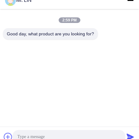
Mr. LIN
2:59 PM
Good day, what product are you looking for?
Guangdong Jinhonghai New Material
Technology Co., Ltd
hydhongyundasale2@gmail.com
86--13192099222
Gebäude 5, Lihe-Bauhinia-intelligentes Industriegebiet,
105 Ost-Qingbin Straße, Qingxi-Stadt, Dongguan-Stadt
Gute Qualität Chinas Heißer Schmelzfilm Lieferant.
Copyright-© 2021-2026 hotmelt-films.com . Alle Rechte
vorbehalten.