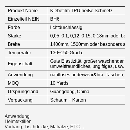
Produkt-Name
Klebefilm TPU heiße Schmelz
Einzelteil NEIN.
BH6
Farbe
lichtdurchlässig
Stärke
0,05, 0,1, 0,12, 0,15, 0.18mm oder bes
Breite
1400mm, 1500mm oder besonders ange
Temperatur
130~150 Grad c
Gute Elastizität, großer waschender W
Eigenschaft
umweltfreundliches, ungiftiges, usw.
Anwendung
nahtloses underwear&bra, Taschen, B
MOQ
10 Yards
Ursprungsland
Guangdong, China
Verpackung
Schaum + Karton
Anwendung
Heimtextilien
Vorhang, Tischdecke, Matratze, ETC….