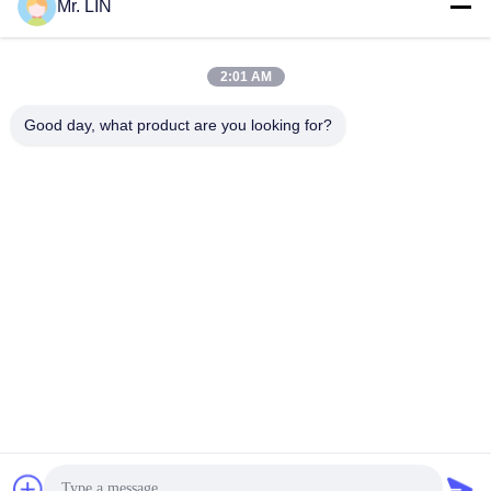
Mr. LIN
Ipad-Kasten
2:01 AM
Good day, what product are you looking for?
Guangdong Jinhonghai New Material
Technology Co., Ltd
hydhongyundasale2@gmail.com
86--13192099222
Gebäude 5, Lihe-Bauhinia-intelligentes Industriegebiet,
105 Ost-Qingbin Straße, Qingxi-Stadt, Dongguan-Stadt
Gute Qualität Chinas Heißer Schmelzfilm Lieferant.
Copyright-© 2021-2026 hotmelt-films.com . Alle Rechte