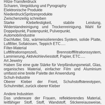
Hitze-Transferdruck
Scharen, Vergoldung und Pyrography
Elektronische Produkte
NiederdruckSpritzenprodukte
Zwischenzeilig schreiben
Starke Klebefestigkeit, stabile Leistung,
Widerstandreinigung und Trockenreinigung. Wahl für
Doppelpunkt, Pastenpunkt, Pulverpunkt.
Automobilindustrie
Dachfutter, Sitz, wärmeisolierendes System, solide Platte,
Luftfilter, Sofakissen, Teppich ETC….
Filter-Material
Luftfiltrationsprozeß, Brennstofffiltrationssystem,
Laminierung, Aktivkohlevliesstoff, Papier, ETC….
Art Jewelry
Haben Sie eine gute Stärke für Verpfändungsmetall, Glas,
organisches Material, einfacher Film und Aluminium
umfasst eine breite Palette der Anwendung
Schuh-Industrie
Oberer Kleber der Front, Schuhstoffstereotypen,
Schuhmittel, zurück oberer Kleber
Andere Industrien
Das underware der Frauen, reflektierendes Material,
leitfähiger Stoff, Stoff, Wandstoff, Stickereiausweise,