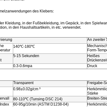
melzanwendungen des Klebers:
der Kleidung, in der Fußbekleidung, im Gepäck, in den Spielwar
ion, in den Haushaltsartikeln, in etc. verwendet.
nierung
An zweiter 
he
Mechanisc
140℃-180℃
eratur
Form-Tempe
5-15 Sekunden
Heißes
t
Drückenzei
0.3-0.6mpa
Druck
Transparent
Freigabe-S
0.98±0.02g/cm ³
Herkömmli
Stärke
ervall
Breiten-Str
80-110℃ (Tunsing DSC 214)
-Index
60-95g/10min (ASTM D1238-04)
Herkömmli