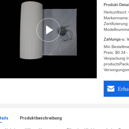
REICHWEI
Produkt-Detai
Herkunftsort
Markenname
Zertifizierung
Modellnumme
Zahlungs-u. V
Min Bestellm
Preis: $0.34 -
Verpackung I
productsPack
Versorgungsm
Erha
ails
Produktbeschreibung