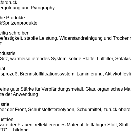
sferdruck
ergoldung und Pyrography
che Produkte
kSpritzenprodukte
ilig schreiben
efestigkeit, stabile Leistung, Widerstandreinigung und Trocken
t.
ndustrie
 Sitz, wärmeisolierendes System, solide Platte, Luftfilter, Sofa
ial
ionsprozeß, Brennstofffiltrationssystem, Laminierung, Aktivkohlev
eine gute Stärke für Verpfändungsmetall, Glas, organisches Mat
ette der Anwendung
strie
er der Front, Schuhstoffstereotypen, Schuhmittel, zurück obere
ustrien
re der Frauen, reflektierendes Material, leitfähiger Stoff, Sto
ETC… bildend.