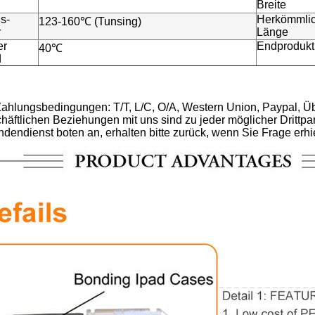
Breite
s-
Herkömmli
123-160℃ (Tunsing)
r
Länge
er
Endprodukt
40℃
d
e Zahlungsbedingungen: T/T, L/C, O/A, Western Union, Paypal, Ü
chäftlichen Beziehungen mit uns sind zu jeder möglicher Drittpart
ndendienst boten an, erhalten bitte zurück, wenn Sie Frage erhi