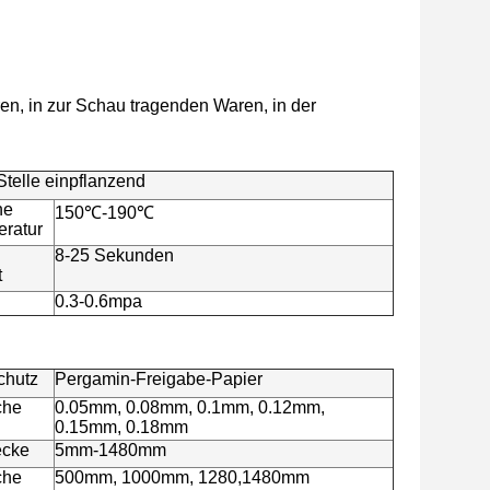
en, in zur Schau tragenden Waren, in der
Stelle einpflanzend
he
150℃-190℃
ratur
8-25 Sekunden
t
0.3-0.6mpa
chutz
Pergamin-Freigabe-Papier
che
0.05mm, 0.08mm, 0.1mm, 0.12mm,
0.15mm, 0.18mm
ecke
5mm-1480mm
che
500mm, 1000mm, 1280,1480mm