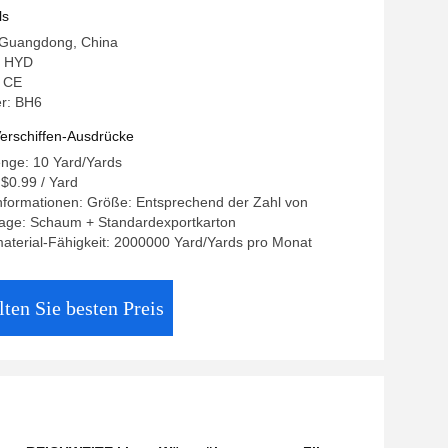
TE bescheinigte
ls
: Guangdong, China
: HYD
: CE
r: BH6
erschiffen-Ausdrücke
enge: 10 Yard/Yards
 $0.99 / Yard
nformationen: Größe: Entsprechend der Zahl von
age: Schaum + Standardexportkarton
aterial-Fähigkeit: 2000000 Yard/Yards pro Monat
lten Sie besten Preis