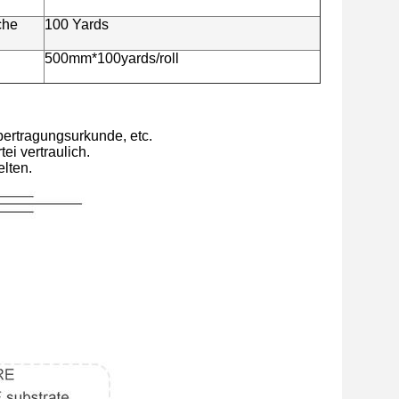
che
100 Yards
500mm*100yards/roll
bertragungsurkunde, etc.
ei vertraulich.
elten.