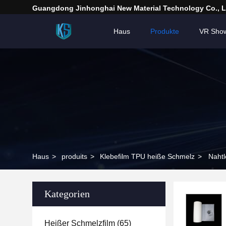
Guangdong Jinhonghai New Material Technology Co., L
Haus
Produkte
VR Sho
Haus
>
produits
>
Klebefilm TPU heiße Schmelz
>
Naht
Kategorien
Heißer Schmelzfilm
(65)