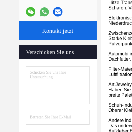
Hitze-Tran
Scharen, V
Elektronis
Niederdruc
Kontakt jetzt
Zwischenze
Starke Kleb
Pulverpunk
Verschicken Sie uns
Automobili
Dachfutter,
Filter-Mater
Luftfiltrat
Art Jewelry
Haben Sie 
breite Pal
Schuh-Indu
Oberer Kleb
Andere Ind
Das underwa
Aufkleber 