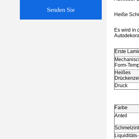
Senden Sie
Heiße Sch
Es wird in 
Autodekorat
Erste Lami
Mechanisc
Form-Temp
Heißes
Drückenzei
Druck
Farbe
Anteil
Schmelzint
Liquiditäts