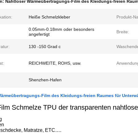
en:
Nahtloser Wärmeübertragungs-Film des Kleidungs-freien Rau
kation:
Heiße Schmelzkleber
Produkt-N
0.05mm-0.18mm oder besonders
Breite:
angefertigt
atur:
130 -150 Grad c
Waschende
at:
REICHWEITE, ROHS, usw.
Anwendun
Shenzhen-Hafen
Wärmeübertragungs-Film des Kleidungs-freien Raumes für Unter
Film Schmelze TPU der transparenten nahtlos
g
en
ischdecke, Matratze, ETC….