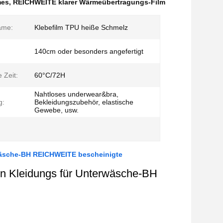
mes
,
REICHWEITE klarer Wärmeübertragungs-Film
ame:
Klebefilm TPU heiße Schmelz
140cm oder besonders angefertigt
 Zeit:
60°C/72H
Nahtloses underwear&bra,
g:
Bekleidungszubehör, elastische
Gewebe, usw.
wäsche-BH REICHWEITE bescheinigte
en Kleidungs für Unterwäsche-BH