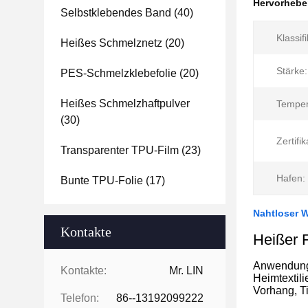
Hervorheb
Selbstklebendes Band
(40)
Klassifi
Heißes Schmelznetz
(20)
Stärke:
PES-Schmelzklebefolie
(20)
Heißes Schmelzhaftpulver
Temper
(30)
Zertifik
Transparenter TPU-Film
(23)
Hafen:
Bunte TPU-Folie
(17)
Nahtloser 
Kontakte
Heißer 
Anwendun
Kontakte:
Mr. LIN
Heimtextili
Vorhang, T
Telefon:
86--13192099222