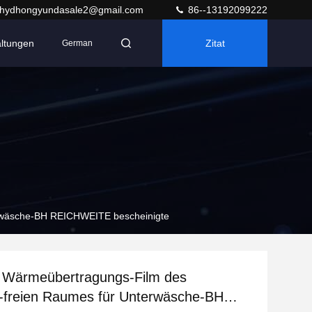
hydhongyundasale2@gmail.com
86--13192099222
altungen
Zitat
German
erwäsche-BH REICHWEITE bescheinigte
r Wärmeübertragungs-Film des
-freien Raumes für Unterwäsche-BH