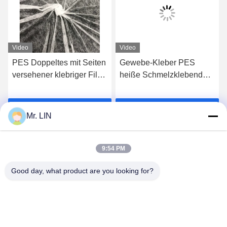
Video
Video
PES Doppeltes mit Seiten
Gewebe-Kleber PES
versehener klebriger Film,
heiße Schmelzklebendes
Klebefilm 3.0kgf/cm2
Netz/Breathable
Schuh-Laminierung
Polyäthylen-Film 23gsm
s
Erhalten Sie besten Preis
Erhalten Sie besten Preis
PAs/TPU heiße Schmelz
Mr. LIN
9:54 PM
Good day, what product are you looking for?
Guangdong Jinhonghai New Material
Technology Co., Ltd
hydhongyundasale2@gmail.com