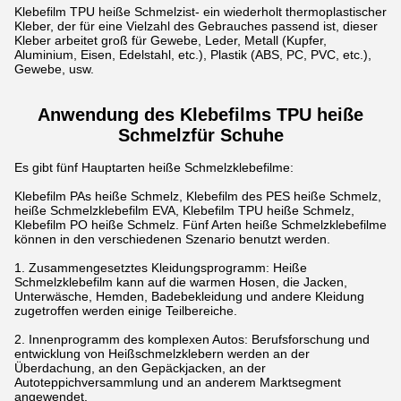
Klebefilm TPU heiße Schmelzist- ein wiederholt thermoplastischer
Kleber, der für eine Vielzahl des Gebrauches passend ist, dieser
Kleber arbeitet groß für Gewebe, Leder, Metall (Kupfer,
Aluminium, Eisen, Edelstahl, etc.), Plastik (ABS, PC, PVC, etc.),
Gewebe, usw.
Anwendung des Klebefilms TPU heiße
Schmelz
für Schuhe
Es gibt fünf Hauptarten heiße Schmelzklebefilme:
Klebefilm PAs heiße Schmelz, Klebefilm des PES heiße Schmelz,
heiße Schmelzklebefilm EVA, Klebefilm TPU heiße Schmelz,
Klebefilm PO heiße Schmelz. Fünf Arten heiße Schmelzklebefilme
können in den verschiedenen Szenario benutzt werden.
1. Zusammengesetztes Kleidungsprogramm: Heiße
Schmelzklebefilm kann auf die warmen Hosen, die Jacken,
Unterwäsche, Hemden, Badebekleidung und andere Kleidung
zugetroffen werden einige Teilbereiche.
2. Innenprogramm des komplexen Autos: Berufsforschung und
entwicklung von Heißschmelzklebern werden an der
Überdachung, an den Gepäckjacken, an der
Autoteppichversammlung und an anderem Marktsegment
angewendet.