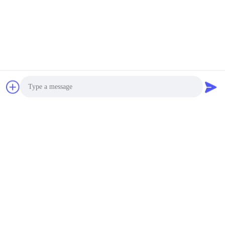
Tags:
Heiße Schmelzklebefilm des Gewebe-TPU
Heiße Schmelzklebefilm des Polyurethan-TPU
1400mm klebender Filmstreifen
Photo
Kontakte
Video Call
Kontakte:
Mr. LIN
Audio Call
Telefon:
86--13192099222