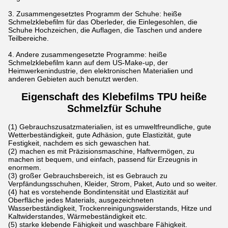
3. Zusammengesetztes Programm der Schuhe: heiße
Schmelzklebefilm für das Oberleder, die Einlegesohlen, die
Schuhe Hochzeichen, die Auflagen, die Taschen und andere
Teilbereiche.
4. Andere zusammengesetzte Programme: heiße
Schmelzklebefilm kann auf dem US-Make-up, der
Heimwerkenindustrie, den elektronischen Materialien und
anderen Gebieten auch benutzt werden.
Eigenschaft des Klebefilms TPU heiße
Schmelz
für Schuhe
(1) Gebrauchszusatzmaterialien, ist es umweltfreundliche, gute
Wetterbeständigkeit, gute Adhäsion, gute Elastizität, gute
Festigkeit, nachdem es sich gewaschen hat.
(2) machen es mit Präzisionsmaschine, Haftvermögen, zu
machen ist bequem, und einfach, passend für Erzeugnis in
enormem.
(3) großer Gebrauchsbereich, ist es Gebrauch zu
Verpfändungsschuhen, Kleider, Strom, Paket, Auto und so weiter.
(4) hat es vorstehende Bondintensität und Elastizität auf
Oberfläche jedes Materials, ausgezeichneten
Wasserbeständigkeit, Trockenreinigungswiderstands, Hitze und
Kaltwiderstandes, Wärmebeständigkeit etc.
(5) starke klebende Fähigkeit und waschbare Fähigkeit.