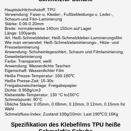
Hauptsächlichrohstoff: TPU
Verwendung: Faser-u. Kleider-, Fußbekleidungs-u. Leder-,
Schaum-und Film-Laminierung
Stärke: 0.06-0.20mm
Breite: normalerweise 140cm 150cm auf Lager
Länge: 100yards
Art: Heiß-Schmelzkleber, Heiß-Schmelzkleber-Laminierungsfilm
Wie man verwendet: Heiß-Schmelzelaminierungs-, Hitze- und
Presselaminierung
Anwendung: Schuheinlegesohlen, Schaum und Filmlaminierung,
Gewebelaminierung
Farbe: Transparent, weiß
Anwendung: Wasserdichte Taschen
Eigenschaft: Wasserdichter Film
Heiße Presse-Temperatur: 160-180℃
Heiße Presse-Zeit: 15-30s
Freigabezwischenlage: Freigabepapier
Dichte: 0.958g/cm3
Klebestelle-Temperatur: 130 °C to150°C
Schmelzpunkt: 90°C
Übliche Stärke: 0.05mm, 0.08mm, 0.10mm, 0.12mm, 0.15mm für
Wahl
Schmelzfluss-Index: Zustand 100g/10min: Last 190℃/2.16Kg
Spezifikation des Klebefilms TPU heiße