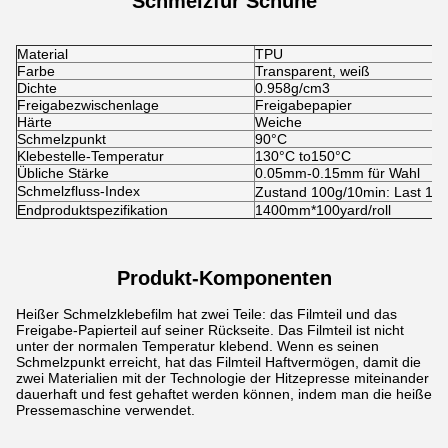
Schmelz
für Schuhe
Material
TPU
Farbe
Transparent, weiß
Dichte
0.958g/cm3
Freigabezwischenlage
Freigabepapier
Härte
Weiche
Schmelzpunkt
90°C
Klebestelle-Temperatur
130°C to150°C
Übliche Stärke
0.05mm-0.15mm für Wahl
Schmelzfluss-Index
Zustand 100g/10min: Last 19
Endproduktspezifikation
1400mm*100yard/roll
Produkt-Komponenten
Heißer Schmelzklebefilm hat zwei Teile: das Filmteil und das
Freigabe-Papierteil auf seiner Rückseite. Das Filmteil ist nicht
unter der normalen Temperatur klebend. Wenn es seinen
Schmelzpunkt erreicht, hat das Filmteil Haftvermögen, damit die
zwei Materialien mit der Technologie der Hitzepresse miteinander
dauerhaft und fest gehaftet werden können, indem man die heiße
Pressemaschine verwendet.