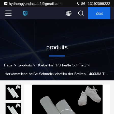
hydhongyundasale2@gmail.com
86--13192099222
Zitat
produits
Haus
>
produits
>
Klebefilm TPU heiße Schmelz
>
Herkömmliche heiße Schmelzklebefilm der Breiten-1400MM TPU
für Schuhe