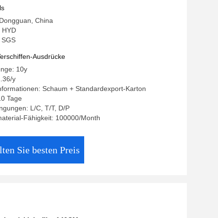
ls
: Dongguan, China
: HYD
g: SGS
erschiffen-Ausdrücke
enge: 10y
1.36/y
nformationen: Schaum + Standardexport-Karton
 10 Tage
ngungen: L/C, T/T, D/P
aterial-Fähigkeit: 100000/Month
lten Sie besten Preis