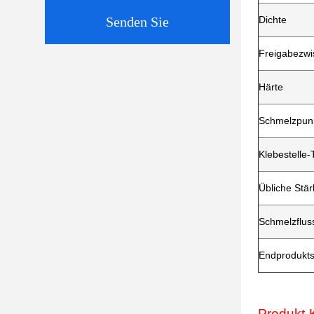
Senden Sie
Dichte
Freigabezwi
Härte
Schmelzpun
Klebestelle
Übliche Stär
Schmelzflus
Endproduktsp
Produkt