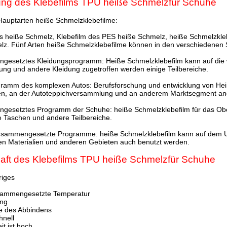
g des Klebefilms TPU heiße Schmelzfür Schuhe
 Hauptarten heiße Schmelzklebefilme:
As heiße Schmelz, Klebefilm des PES heiße Schmelz, heiße Schmelzkle
lz. Fünf Arten heiße Schmelzklebefilme können in den verschiedenen 
esetztes Kleidungsprogramm: Heiße Schmelzklebefilm kann auf die
ng und andere Kleidung zugetroffen werden einige Teilbereiche.
ramm des komplexen Autos: Berufsforschung und entwicklung von He
n, an der Autoteppichversammlung und an anderem Marktsegment a
esetztes Programm der Schuhe: heiße Schmelzklebefilm für das Oberl
e Taschen und andere Teilbereiche.
sammengesetzte Programme: heiße Schmelzklebefilm kann auf dem U
hen Materialien und anderen Gebieten auch benutzt werden.
aft des Klebefilms TPU heiße Schmelz
für Schuhe
riges
sammengesetzte Temperatur
ung
te des Abbindens
hnell
it ist hoch