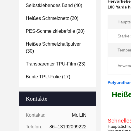
Hervorheb
Selbstklebendes Band
(40)
100 Yards h
Heißes Schmelznetz
(20)
Hauptsä
PES-Schmelzklebefolie
(20)
Stärke:
Heißes Schmelzhaftpulver
Temper
(30)
Transparenter TPU-Film
(23)
Anwen
Bunte TPU-Folie
(17)
Polyurethan
Heiße
Kontakte
Kontakte:
Mr. LIN
Schnelle
Hauptsächlic
Telefon:
86--13192099222