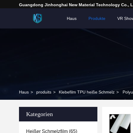
Guangdong Jinhonghai New Material Technology Co., L
Haus
Produkte
VR Sho
Haus
>
produits
>
Klebefilm TPU heiße Schmelz
>
Polyu
Kategorien
Heißer Schmelzfilm
(65)