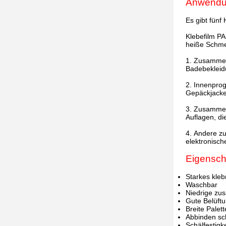
Anwendun
Es gibt fünf
Klebefilm P
heiße Schme
1.
Zusammeng
Badebekleidu
2.
Innenprog
Gepäckjacke
3.
Zusammeng
Auflagen, di
4.
Andere zu
elektronisc
Eigensch
Starkes kleb
Waschbar
Niedrige zu
Gute Belüft
Breite Palet
Abbinden sc
Schälfestigke