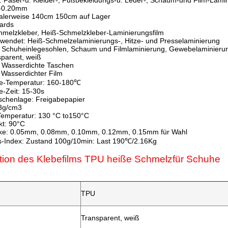
 Faser-u. Kleider-, Fußbekleidungs-u. Leder-, Schaum-und Film-Lami
6-0.20mm
malerweise 140cm 150cm auf Lager
ards
chmelzkleber, Heiß-Schmelzkleber-Laminierungsfilm
wendet: Heiß-Schmelzelaminierungs-, Hitze- und Presselaminierung
Schuheinlegesohlen, Schaum und Filmlaminierung, Gewebelaminieru
sparent, weiß
Wasserdichte Taschen
 Wasserdichter Film
e-Temperatur: 160-180℃
e-Zeit: 15-30s
schenlage: Freigabepapier
58g/cm3
-Temperatur: 130 °C to150°C
t: 90°C
rke: 0.05mm, 0.08mm, 0.10mm, 0.12mm, 0.15mm für Wahl
s-Index: Zustand 100g/10min: Last 190℃/2.16Kg
ation des Klebefilms TPU heiße Schmelzfür Schuhe
TPU
Transparent, weiß