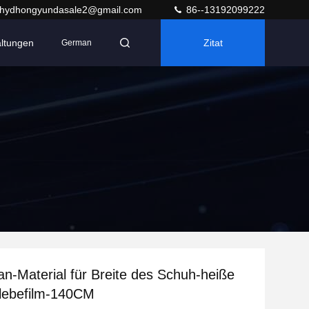
hydhongyundasale2@gmail.com
86--13192099222
altungen
Zitat
German
an-Material für Breite des Schuh-heiße
lebefilm-140CM