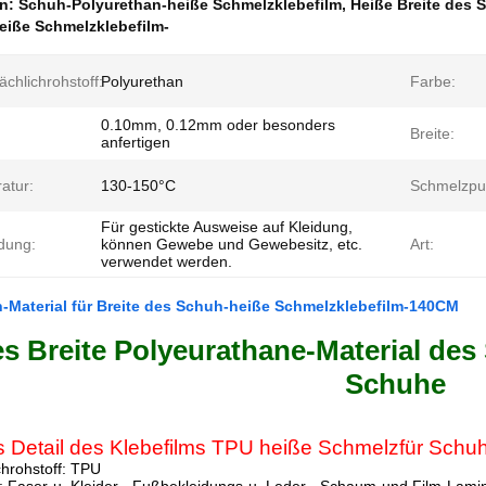
en:
Schuh-Polyurethan-heiße Schmelzklebefilm
,
Heiße Breite des 
eiße Schmelzklebefilm-
chlichrohstoff:
Polyurethan
Farbe:
0.10mm, 0.12mm oder besonders
Breite:
anfertigen
atur:
130-150°C
Schmelzpu
Für gestickte Ausweise auf Kleidung,
dung:
können Gewebe und Gewebesitz, etc.
Art:
verwendet werden.
-Material für Breite des Schuh-heiße Schmelzklebefilm-140CM
s Breite Polyeurathane-Material des
Schuhe
s Detail des Klebefilms TPU heiße Schmelzfür Schu
hrohstoff: TPU