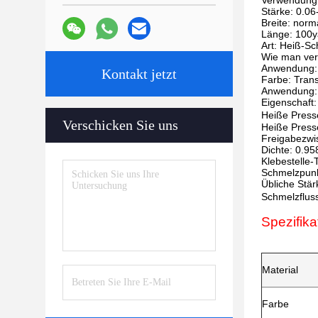
Verwendung:
Stärke: 0.0
Breite: nor
Länge: 100y
Art: Heiß-S
Wie man ver
Anwendung: 
Kontakt jetzt
Farbe: Tran
Anwendung: 
Eigenschaft:
Heiße Press
Verschicken Sie uns
Heiße Press
Freigabezwi
Dichte: 0.9
Klebestelle
Schmelzpunk
Übliche Stä
Schmelzflus
Spezifik
Material
Farbe