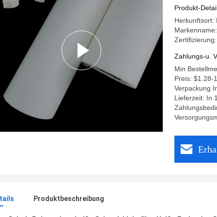
Produkt-Detai
Herkunftsort
Markenname
Zertifizierun
Zahlungs-u. V
Min Bestellm
Preis: $1.28-
Verpackung I
Lieferzeit: In
Zahlungsbedi
Versorgungsm
Erha
ails
Produktbeschreibung