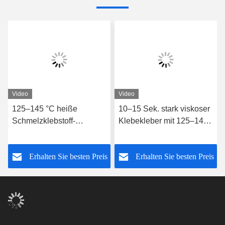
Video
Video
125–145 °C heiße
10–15 Sek. stark viskoser
Schmelzklebstoff-
Klebekleber mit 125–145
Webfolie zum Verkleben
°C heißer
von weißer, heißer
Schmelzklebstoffbahn
s
Erhalten Sie besten Preis
Erhalten Sie besten Preis
Schmelzbahn mit starker
Haftung