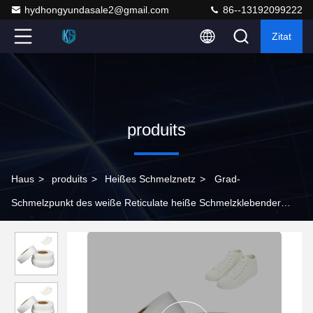
hydhongyundasale2@gmail.com
86--13192099222
Zitat
produits
Haus
>
produits
>
Heißes Schmelznetz
>
Grad-
Schmelzpunkt des weiße Reticulate heiße Schmelzklebender
Netz-110-120 fest klebend