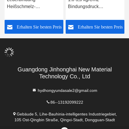
Heißschmelz-
Bindungsdruck
Klebstoffpulver 10-15 Sek.
Heißschmelzpulver 60°C
Schnelle Einstellung
Waschentemperatur
s
Erhalten Sie besten Preis
Erhalten Sie besten Preis
Guangdong Jinhonghai New Material
Technology Co., Ltd
hydhongyundasale2@gmail.com
86--13192099222
Gebäude 5, Lihe-Bauhinia-intelligentes Industriegebiet,
105 Ost-Qingbin Straße, Qingxi-Stadt, Dongguan-Stadt