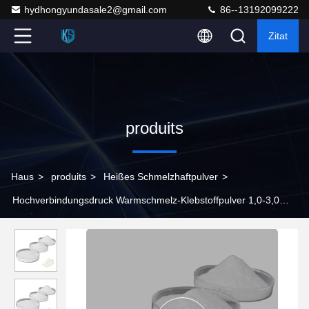
hydhongyundasale2@gmail.com
86--13192099222
Zitat
produits
Haus
>
produits
>
Heißes Schmelzhaftpulver
>
Hochverbindungsdruck Warmschmelz-Klebstoffpulver 1,0-3,0
kg/Cm2 für Schuhmaterial