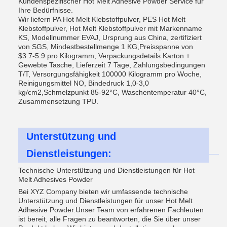
Kundenspezifischer Hot Melt Adhesive Powder Service für
Ihre Bedürfnisse.
Wir liefern PA Hot Melt Klebstoffpulver, PES Hot Melt
Klebstoffpulver, Hot Melt Klebstoffpulver mit Markenname
KS, Modellnummer EVAJ, Ursprung aus China, zertifiziert
von SGS, Mindestbestellmenge 1 KG,Preisspanne von
$3.7-5.9 pro Kilogramm, Verpackungsdetails Karton +
Gewebte Tasche, Lieferzeit 7 Tage, Zahlungsbedingungen
T/T, Versorgungsfähigkeit 100000 Kilogramm pro Woche,
Reinigungsmittel NO, Bindedruck 1,0-3,0
kg/cm2,Schmelzpunkt 85-92°C, Waschentemperatur 40°C,
Zusammensetzung TPU.
Unterstützung und
Dienstleistungen:
Technische Unterstützung und Dienstleistungen für Hot
Melt Adhesives Powder
Bei XYZ Company bieten wir umfassende technische
Unterstützung und Dienstleistungen für unser Hot Melt
Adhesive Powder.Unser Team von erfahrenen Fachleuten
ist bereit, alle Fragen zu beantworten, die Sie über unser