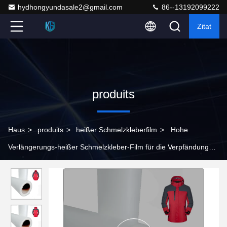
hydhongyundasale2@gmail.com
86--13192099222
Zitat
produits
Haus
>
produits
>
heißer Schmelzkleberfilm
>
Hohe
Verlängerungs-heißer Schmelzkleber-Film für die Verpfändung
transparenter weißer 0.10mm Stärke