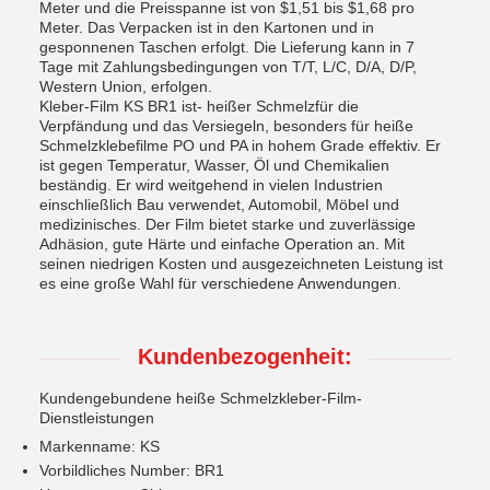
Meter und die Preisspanne ist von $1,51 bis $1,68 pro
Meter. Das Verpacken ist in den Kartonen und in
gesponnenen Taschen erfolgt. Die Lieferung kann in 7
Tage mit Zahlungsbedingungen von T/T, L/C, D/A, D/P,
Western Union, erfolgen.
Kleber-Film KS BR1 ist- heißer Schmelzfür die
Verpfändung und das Versiegeln, besonders für heiße
Schmelzklebefilme PO und PA in hohem Grade effektiv. Er
ist gegen Temperatur, Wasser, Öl und Chemikalien
beständig. Er wird weitgehend in vielen Industrien
einschließlich Bau verwendet, Automobil, Möbel und
medizinisches. Der Film bietet starke und zuverlässige
Adhäsion, gute Härte und einfache Operation an. Mit
seinen niedrigen Kosten und ausgezeichneten Leistung ist
es eine große Wahl für verschiedene Anwendungen.
Kundenbezogenheit:
Kundengebundene heiße Schmelzkleber-Film-
Dienstleistungen
Markenname: KS
Vorbildliches Number: BR1