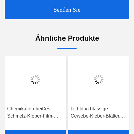
Senden Sie
Ähnliche Produkte
Chemikalien-heißes
Lichtdurchlässige
Schmelz-Kleber-Film-
Gewebe-Kleber-Blätter,
Gewebe-klebendes
Klebefilm Hotmelt TPU für
Rollen-140cm Soem-ODM
magischen Haken