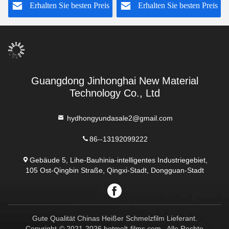
s
Erhalten Sie besten Preis
Erhalten Sie besten Preis
für die Verpfändung von
Ipad-Kasten
Guangdong Jinhonghai New Material
Technology Co., Ltd
hydhongyundasale2@gmail.com
86--13192099222
Gebäude 5, Lihe-Bauhinia-intelligentes Industriegebiet,
105 Ost-Qingbin Straße, Qingxi-Stadt, Dongguan-Stadt
Gute Qualität Chinas Heißer Schmelzfilm Lieferant.
Copyright-© 2021-2026 hotmelt-films.com . Alle Rechte