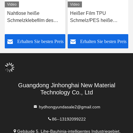
Video
Video
Nahtlose heiße
Heißer Film TPU
Schmelzklebefilm des
Schmelz/PES heiße
Unterwäsche-BH-TPU mit
Schmelzklebefilm 0.05mm
Freigabe-Papier
für Kleideraufkleber
s
Erhalten Sie besten Preis
Erhalten Sie besten Preis
Guangdong Jinhonghai New Material
Technology Co., Ltd
hydhongyundasale2@gmail.com
86--13192099222
Gebäude 5, Lihe-Bauhinia-intelligentes Industriegebiet,