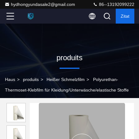
hydhongyundasale2@gmail.com
86--13192099222
Zitat
produits
Haus
>
produits
>
Heißer Schmelzfilm
>
Polyurethan-
Thermoset-Klebfilm für Kleidung/Unterwäsche/elastische Stoffe