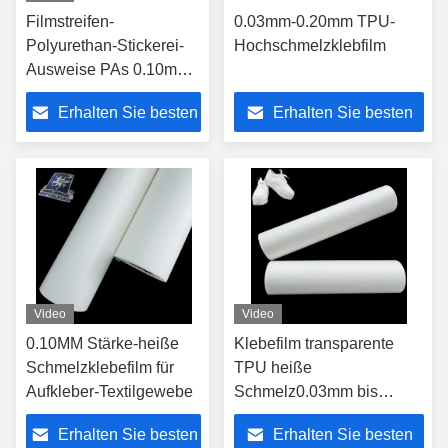
Filmstreifen-
0.03mm-0.20mm TPU-
Polyurethan-Stickerei-
Hochschmelzklebfilm
Ausweise PAs 0.10mm
0.12mm heiße
Erhalten Sie besten
Erhalten Sie besten
Schmelzklebende
Preis
Preis
Video
Video
0.10MM Stärke-heiße
Klebefilm transparente
Schmelzklebefilm für
TPU heiße
Aufkleber-Textilgewebe
Schmelz0.03mm bis
0.05mm kundengerecht
Erhalten Sie besten
Erhalten Sie besten