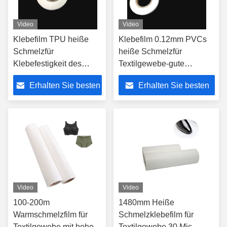
Video
Video
Klebefilm TPU heiße
Klebefilm 0.12mm PVCs
Schmelzfür
heiße Schmelzfür
Klebefestigkeit des
Textilgewebe-gute
Textilgewebe-0.1mm
Elastizität
Erhalten Sie besten
Erhalten Sie besten
0.12mm
Preis
Preis
Video
Video
100-200m
1480mm Heiße
Warmschmelzfilm für
Schmelzklebefilm für
Textilgewebe mit hoher
Textilgewebe 30 Mic