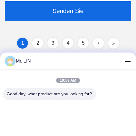
Senden Sie
1
2
3
4
5
Mr. LIN
10:59 AM
Good day, what product are you looking for?
Guangdong Jinhonghai New Material
Technology Co., Ltd
hydhongyundasale2@gmail.com