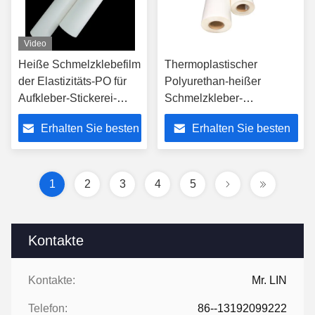
Video
Heiße Schmelzklebefilm
Thermoplastischer
der Elastizitäts-PO für
Polyurethan-heißer
Aufkleber-Stickerei-
Schmelzkleber-
Ausweise
Filmstreifen 0.06mm
Erhalten Sie besten
Erhalten Sie besten
0.08mm 100% PES
Zusammensetzung
Preis
Preis
1
2
3
4
5
Kontakte
Kontakte:
Mr. LIN
Telefon:
86--13192099222