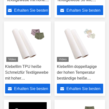
chemischer
1.2g/cm3
Erhalten Sie besten
Erhalten Sie besten
Beständigkeit
Preis
Preis
Video
Video
Klebefilm TPU heiße
Klebefilm doppellagige
Schmelzfür Textilgewebe
der hohen Temperatur
mit hoher
beständige heiße
Chemikalienbeständigkeit
Schmelzfür Textilgewebe
Erhalten Sie besten
Erhalten Sie besten
Preis
Preis