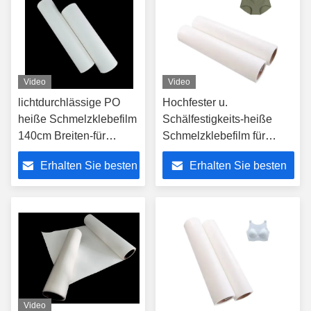
Video
Video
lichtdurchlässige PO
Hochfester u.
heiße Schmelzklebefilm
Schälfestigkeits-heiße
140cm Breiten-für
Schmelzklebefilm für
Textilgewebe
Stärke des Textilgewebe-
Erhalten Sie besten
Erhalten Sie besten
0.03-0.20mm
Preis
Preis
Video