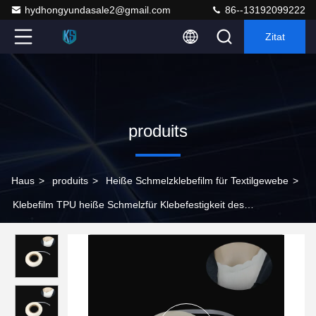
hydhongyundasale2@gmail.com
86--13192099222
Zitat
produits
Haus
>
produits
>
Heiße Schmelzklebefilm für Textilgewebe
>
Klebefilm TPU heiße Schmelzfür Klebefestigkeit des
Textilgewebe-0.1mm 0.12mm