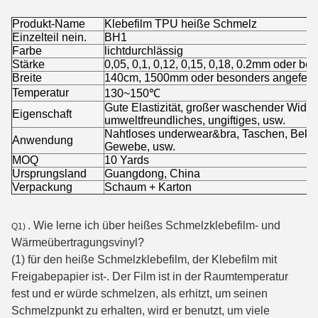
Produkt-Name
Klebefilm TPU heiße Schmelz
Einzelteil nein.
BH1
Farbe
lichtdurchlässig
Stärke
0,05, 0,1, 0,12, 0,15, 0,18, 0.2mm oder be
Breite
140cm, 1500mm oder besonders angeferti
Temperatur
130~150℃
Gute Elastizität, großer waschender Wide
Eigenschaft
umweltfreundliches, ungiftiges, usw.
Nahtloses underwear&bra, Taschen, Bekle
Anwendung
Gewebe, usw.
MOQ
10 Yards
Ursprungsland
Guangdong, China
Verpackung
Schaum + Karton
. Wie lerne ich über heißes Schmelzklebefilm- und
Q1)
Wärmeübertragungsvinyl?
(1) für den heiße Schmelzklebefilm, der Klebefilm mit
Freigabepapier ist-. Der Film ist in der Raumtemperatur
fest und er würde schmelzen, als erhitzt, um seinen
Schmelzpunkt zu erhalten, wird er benutzt, um viele