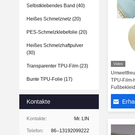
Selbstklebendes Band
(40)
Heißes Schmelznetz
(20)
PES-Schmelzklebefolie
(20)
Heißes Schmelzhaftpulver
(30)
Video
Transparenter TPU-Film
(23)
Umweltfreu
Bunte TPU-Folie
(17)
TPU-Film-H
Fußbeklei
Kontakte
Erha
Kontakte:
Mr. LIN
Telefon:
86--13192099222