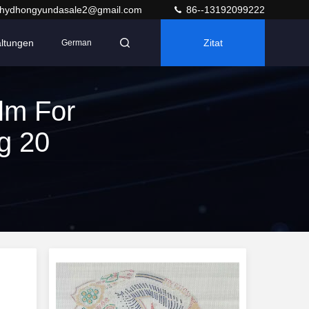
hydhongyundasale2@gmail.com
86--13192099222
altungen
Zitat
German
lm For
g 20