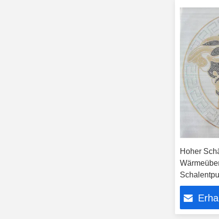
Hoher Schäl
Wärmeübert
Schalentpu
Erha