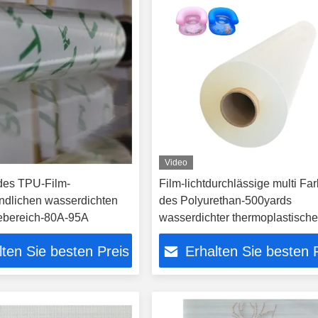
Video
 des TPU-Film-
Film-lichtdurchlässige multi Fa
ndlichen wasserdichten
des Polyurethan-500yards
ebereich-80A-95A
wasserdichter thermoplastische
glatter TPU
lten Sie besten Preis
Erhalten Sie besten 