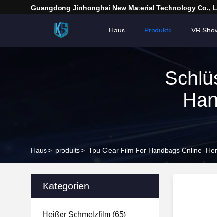
Guangdong Jinhonghai New Material Technology Co., L
Haus
Produkte
VR Sho
Schlü
Han
Haus
>
produits
>
Tpu Clear Film For Handbags Online -Hers
Kategorien
Heißer Schmelzfilm
(65)