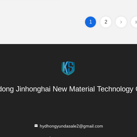
1
2
ong Jinhonghai New Material Technology C
hydhongyundasale2@gmail.com