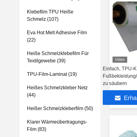
Klebefilm TPU Heiße
Schmelz
(107)
Eva Hot Melt Adhesive Film
(22)
Heiße Schmelzklebefilm Für
Video
Textilgewebe
(39)
Einfach, TPU-Kla
TPU-Film-Laminat
(19)
Fußbekleidung
zu säubern
Heißes Schmelzkleber Netz
(44)
Erha
Heißer Schmelzkleberfilm
(50)
Klarer Wärmeübertragungs-
Film
(83)