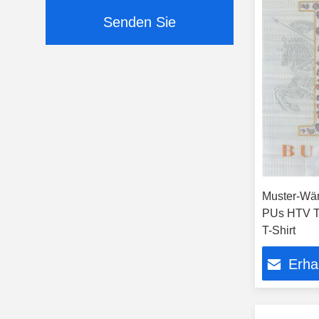
Senden Sie
Muster-Wär
PUs HTV Tex
T-Shirt
Erha