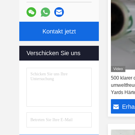
Kontakt jetzt
Verschicken Sie uns
Video
500 klarer
umweltfreu
Yards Härt
Erha