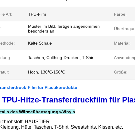
lle Art:
TPU-Film
Farbe:
Muster im Bild, fertigen angenommen
:
Übertragun
besonders an
ethode:
Kalte Schale
Material:
dung:
Taschen, Colthing-Drucken, T-Shirt
Anwendun
atur:
Hoch, 130℃-150℃
Größe:
ransferdruck-Film für Plastikprodukte
TPU-Hitze-Transferdruckfilm für Pl
etails des Wärmeübertragungs-Vinyls
ichrohstoff: HAUSTIER
leidung, Hüte, Taschen, T-Shirt, Sweatshirts, Kissen, etc.