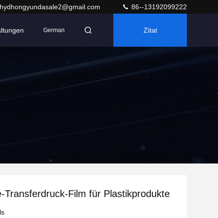
hydhongyundasale2@gmail.com
86--13192099222
altungen
Zitat
German
-Transferdruck-Film für Plastikprodukte
ls