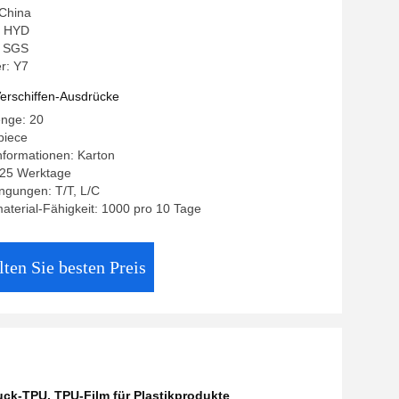
 China
: HYD
g: SGS
r: Y7
erschiffen-Ausdrücke
enge: 20
piece
nformationen: Karton
0-25 Werktage
ngungen: T/T, L/C
terial-Fähigkeit: 1000 pro 10 Tage
lten Sie besten Preis
ruck-TPU
,
TPU-Film für Plastikprodukte