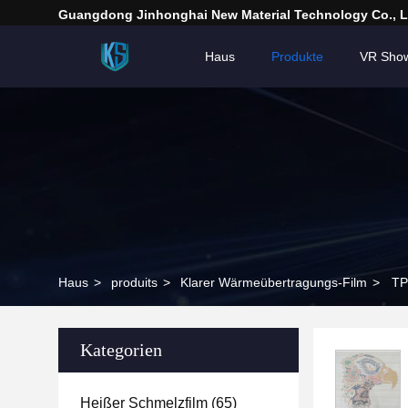
Guangdong Jinhonghai New Material Technology Co., L
Haus
Produkte
VR Sho
Haus
>
produits
>
Klarer Wärmeübertragungs-Film
>
TP
Kategorien
Heißer Schmelzfilm
(65)