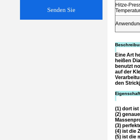
Hitze-Pres
Senden Sie
Temperatur
Anwendun
Beschreibu
Eine Art 
heißen Dia
benutzt no
auf der Kl
Verarbeitu
den Strick
Eigenschaf
(1) dort i
(2) genau
Massenpro
(3) perfek
(4) ist di
(5) ist di