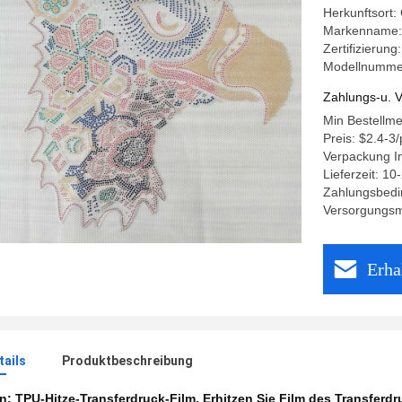
Herkunftsort:
Markenname
Zertifizierun
Modellnumme
Zahlungs-u. V
Min Bestellm
Preis: $2.4-3/
Verpackung I
Lieferzeit: 1
Zahlungsbedi
Versorgungsma
Erha
ails
Produktbeschreibung
en:
TPU-Hitze-Transferdruck-Film
,
Erhitzen Sie Film des Transferd