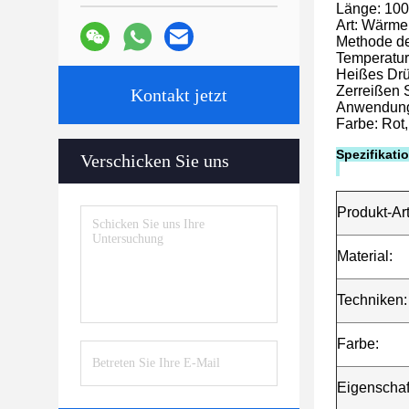
Länge: 100
Art: Wärme
Methode d
Temperatur
Heißes Drü
Zerreißen 
Kontakt jetzt
Anwendung:
Farbe: Rot,
Spezifikat
Verschicken Sie uns
Produkt-Art
Material:
Techniken:
Farbe:
Eigenschaf