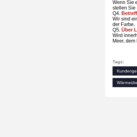
Wenn Sie e
stellen Sie
Q4.
Betref
Wir sind ei
der Farbe.
Q5.
Über L
Wird inner
Meer, dem 
Tags:
Kundengeb
Wärmeübe