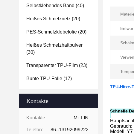
Selbstklebendes Band
(40)
Materie
Heißes Schmelznetz
(20)
Entwurf
PES-Schmelzklebefolie
(20)
Schälm
Heißes Schmelzhaftpulver
(30)
Verwen
Transparenter TPU-Film
(23)
Temper
Bunte TPU-Folie
(17)
TPU-Hitze-T
Kontakte
Schnelle D
Kontakte:
Mr. LIN
Hauptsächl
Gebrauch: K
Telefon:
86--13192099222
Modell: Y7