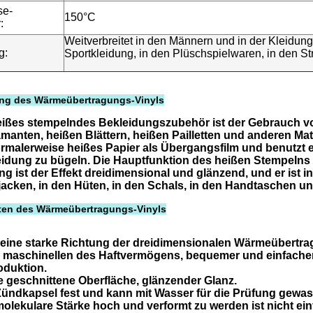
se-
150°C
:
Weitverbreitet in den Männern und in der Kleidung
g:
Sportkleidung, in den Plüschspielwaren, in den Str
ng des Wärmeübertragungs-Vinyls
heißes stempelndes Bekleidungszubehör ist der Gebrauch v
manten, heißen Blättern, heißen Pailletten und anderen Mate
rmalerweise heißes Papier als Übergangsfilm und benutzt 
eidung zu bügeln. Die Hauptfunktion des heißen Stempelns
ng ist der Effekt dreidimensional und glänzend, und er ist i
jacken, in den Hüten, in den Schals, in den Handtaschen und
ten des Wärmeübertragungs-Vinyls
st eine starke Richtung der dreidimensionalen Wärmeübertra
e maschinellen des Haftvermögens, bequemer und einfacher
duktion.
te geschnittene Oberfläche, glänzender Glanz.
e Zündkapsel fest und kann mit Wasser für die Prüfung gew
e molekulare Stärke hoch und verformt zu werden ist nicht ei