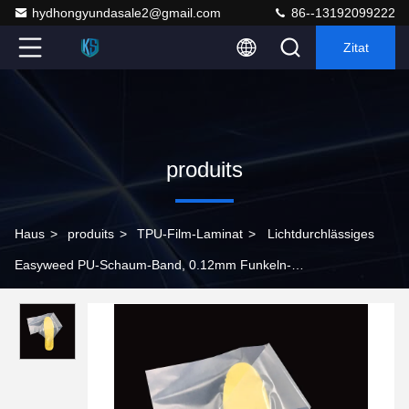
hydhongyundasale2@gmail.com
86--13192099222
Zitat
produits
Haus
>
produits
>
TPU-Film-Laminat
>
Lichtdurchlässiges
Easyweed PU-Schaum-Band, 0.12mm Funkeln-
Wärmeübertragungs-Vinylrolle