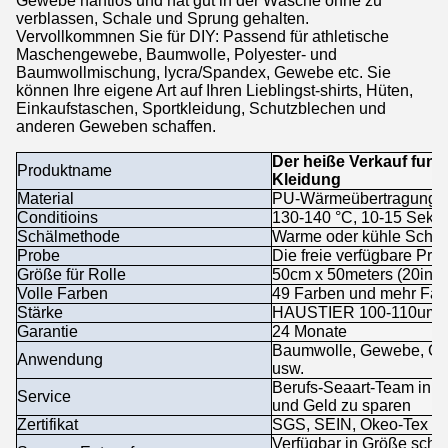
Gewebe nahtlos und hat gut in der Wäsche ohne zu
verblassen, Schale und Sprung gehalten.
Vervollkommnen Sie für DIY: Passend für athletische
Maschengewebe, Baumwolle, Polyester- und
Baumwollmischung, lycra/Spandex, Gewebe etc. Sie
können Ihre eigene Art auf Ihren Lieblingst-shirts, Hüten,
Einkaufstaschen, Sportkleidung, Schutzblechen und
anderen Geweben schaffen.
Der heiße Verkauf funk
Produktname
Kleidung
Material
PU-Wärmeübertragungs-
Conditioins
130-140 °C, 10-15 Seku
Schälmethode
Warme oder kühle Schal
Probe
Die freie verfügbare Prob
Größe für Rolle
50cm x 50meters (20inch 
Volle Farben
49 Farben und mehr Far
Stärke
HAUSTIER 100-110um (0
Garantie
24 Monate
Baumwolle, Gewebe, Gew
Anwendung
usw.
Berufs-Seaart-Team inne
Service
und Geld zu sparen
Zertifikat
SGS, SEIN, Okeo-Tex
Verfügbar in Größe schne