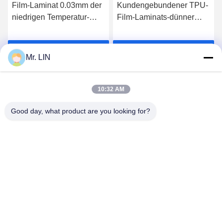
Film-Laminat 0.03mm der
Kundengebundener TPU-
niedrigen Temperatur-
Film-Laminats-dünner
TPU für Laptop-Kästen
doppelter mit Seiten
versehener Klebstreifen
s
Erhalten Sie besten Preis
Erhalten Sie besten Preis
Mr. LIN
10:32 AM
Good day, what product are you looking for?
Guangdong Jinhonghai New Material
Technology Co., Ltd
hydhongyundasale2@gmail.com
86--13192099222
Gebäude 5, Lihe-Bauhinia-intelligentes Industriegebiet,
105 Ost-Qingbin Straße, Qingxi-Stadt, Dongguan-Stadt