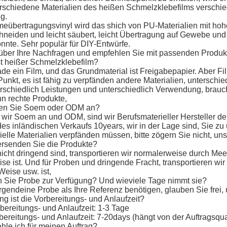
erschiedene Materialien des heißen Schmelzklebefilms verschi
g.
rmeübertragungsvinyl wird das shich von PU-Materialien mit hoh
schneiden und leicht säubert, leicht Übertragung auf Gewebe un
önnte. Sehr populär für DIY-Entwürfe.
 über Ihre Nachfragen und empfehlen Sie mit passenden Produk
st heißer Schmelzklebefilm?
rade ein Film, und das Grundmaterial ist Freigabepapier. Aber Fi
nkt, es ist fähig zu verpfänden andere Materialien, unterschie
rschiedlich Leistungen und unterschiedlich Verwendung, brauc
nn rechte Produkte,
en Sie Soem oder ODM an?
wir Soem an und ODM, sind wir Berufsmaterieller Hersteller d
des inländischen Verkaufs 10years, wir in der Lage sind, Sie z
elle Materialien verpfänden müssen, bitte zögern Sie nicht, uns
ersenden Sie die Produkte?
cht dringend sind, transportieren wir normalerweise durch Meer
e ist. Und für Proben und dringende Fracht, transportieren wir 
Weise usw. ist,
en Sie Probe zur Verfügung? Und wieviele Tage nimmt sie?
gendeine Probe als Ihre Referenz benötigen, glauben Sie frei, u
ng ist die Vorbereitungs- und Anlaufzeit?
bereitungs- und Anlaufzeit: 1-3 Tage
reitungs- und Anlaufzeit: 7-20days (hängt von der Auftragsquan
hle ich für meinen Auftrag?