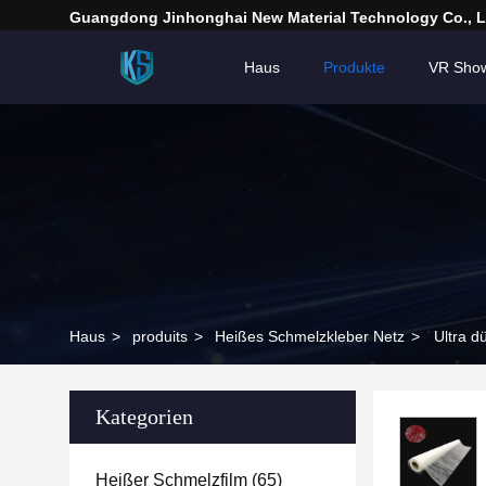
Guangdong Jinhonghai New Material Technology Co., L
Haus
Produkte
VR Sho
Haus
>
produits
>
Heißes Schmelzkleber Netz
>
Ultra d
Kategorien
Heißer Schmelzfilm
(65)