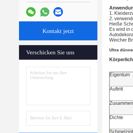
Anwendun
1. Kleiderz
2. verwend
Heiße Sch
Es wird in 
Kontakt jetzt
Autodekorat
Weicher Br
Ultra dünne
Verschicken Sie uns
Körperlic
Eigentum
Auftritt
Zusammen
Dichte
Schmelzint