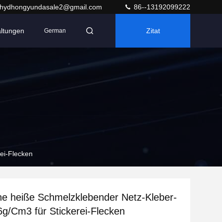
hydhongyundasale2@gmail.com
86--13192099222
altungen
Zitat
German
ei-Flecken
ne heiße Schmelzklebender Netz-Kleber-
6g/Cm3 für Stickerei-Flecken