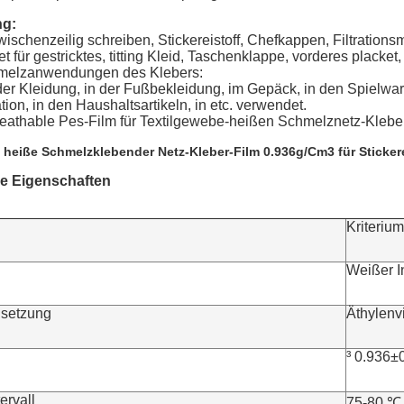
g:
wischenzeilig schreiben, Stickereistoff, Chefkappen, Filtrations
et für gestricktes, titting Kleid, Taschenklappe, vorderes pl
melzanwendungen des Klebers:
der Kleidung, in der Fußbekleidung, im Gepäck, in den Spielwar
ion, in den Haushaltsartikeln, in etc. verwendet.
eathable Pes-Film für Textilgewebe-heißen Schmelznetz-Klebe
 heiße Schmelzklebender Netz-Kleber-Film 0.936g/Cm3 für Sticker
he Eigenschaften
Kriterium
Weißer In
setzung
Äthylenv
³ 0.936±
ervall
75-80 ℃