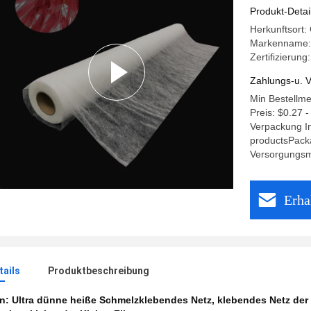
Produkt-Detai
Herkunftsort
Markenname
Zertifizierung
Zahlungs-u. V
Min Bestellme
Preis: $0.27 -
Verpackung I
productsPack
Versorgungsma
Erha
ails
Produktbeschreibung
en:
Ultra dünne heiße Schmelzklebendes Netz
,
klebendes Netz der