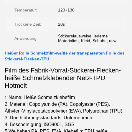
Temperatur:
120~130
Trockene Zeit:
20s
Stickereiausweise, lederne
Anwendung:
Materialien, Kleid, Schuhe, usw.
Heißer Rolle Schmelzfilm-weiße der transparenten Folie des
Stickerei-Flecken-TPU
Film des Fabrik-Vorrat-Stickerei-Flecken-
heiße Schmelzklebender Netz-TPU
Hotmelt
Name: Heiße Schmelzklebefilm
1.
2. Material: Copolyamide (
PA
),
Copolyester
(
PES
)
,
Äthylen-Vinylacetatcopolymer
(
EVA
)
, Polyurethan
(
TPU
)
3. Durchführungsstandards: Unternehmen
4. Bescheinigung: ISO9001, SGS
5.We haben PA, PES, EVA, Klebefilm TPU heiße