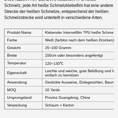
Schmelz, jede Art heiße Schmelzklebefilm hat eine andere
Strecke der heißen Schmelze, entsprechend der heißen
Schmelzstrecke wird unterteilt in verschiedene Arten.
Produkt-Name
Klebender Internetfilm TPU heiße Schmelz
Farbe
Weiß (farblos nach dem heißen Drücken)
Gewicht
25~100 Gramm
Breite
150cm oder besonders angefertigt
Temperatur
120~130℃
Leichte und weiche, gute Belüftung und Ver
Eigenschaft
einfach zu benützen
Anwendung
Gestickte Ausweise, Einlegesohlen, Baumwol
MOQ
10 Yards
Ursprungsland
Provinz Guangdong, China
Verpackung
Schaum + Karton