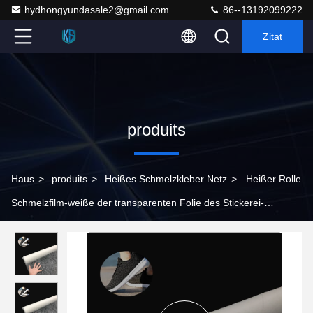
hydhongyundasale2@gmail.com
86--13192099222
Zitat
produits
Haus
>
produits
>
Heißes Schmelzkleber Netz
>
Heißer Rolle
Schmelzfilm-weiße der transparenten Folie des Stickerei-
Flecken-TPU