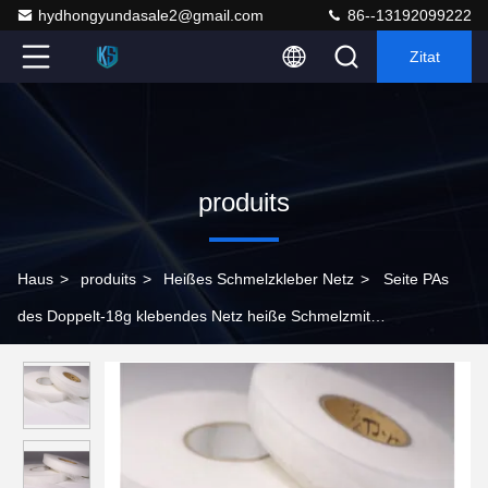
hydhongyundasale2@gmail.com
86--13192099222
Zitat
produits
Haus
>
produits
>
Heißes Schmelzkleber Netz
>
Seite PAs
des Doppelt-18g klebendes Netz heiße Schmelzmit
Nylonmetalldichtung