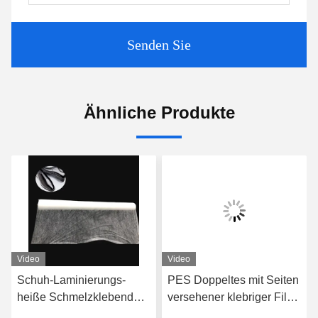
Senden Sie
Ähnliche Produkte
Video
Video
Schuh-Laminierungs-
PES Doppeltes mit Seiten
heiße Schmelzklebendes
versehener klebriger Film,
Internetfilm 100gram
Klebefilm 3.0kgf/cm2