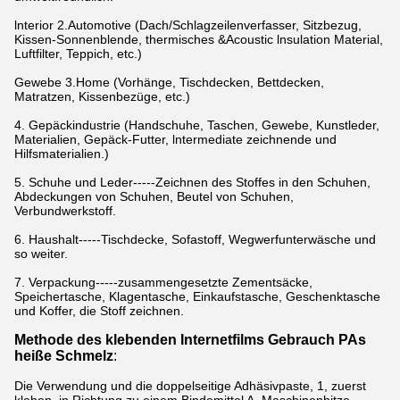
lnterior 2.Automotive (Dach/Schlagzeilenverfasser, Sitzbezug,
Kissen-Sonnenblende, thermisches &Acoustic lnsulation Material,
Luftfilter, Teppich, etc.)
Gewebe 3.Home (Vorhänge, Tischdecken, Bettdecken,
Matratzen, Kissenbezüge, etc.)
4. Gepäckindustrie (Handschuhe, Taschen, Gewebe, Kunstleder,
Materialien, Gepäck-Futter, lntermediate zeichnende und
Hilfsmaterialien.)
5.
Schuhe und Leder-----Zeichnen des Stoffes in den Schuhen,
Abdeckungen von Schuhen, Beutel von Schuhen,
Verbundwerkstoff.
6.
Haushalt-----Tischdecke, Sofastoff, Wegwerfunterwäsche und
so weiter.
7.
Verpackung-----zusammengesetzte Zementsäcke,
Speichertasche, Klagentasche, Einkaufstasche, Geschenktasche
und Koffer, die Stoff zeichnen.
Methode des klebenden Internetfilms Gebrauch PAs
heiße Schmelz
:
Die Verwendung und die doppelseitige Adhäsivpaste, 1, zuerst