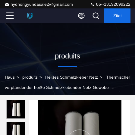
hydhongyundasale2@gmail.com
86--13192099222
Zitat
produits
Haus
>
produits
>
Heißes Schmelzkleber Netz
>
Thermischer
verpfändender heiße Schmelzklebender Netz-Gewebe-
Kleidungs-Laminierung PA-Film