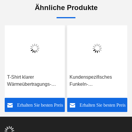
Ähnliche Produkte
T-Shirt klarer
Kundenspezifisches
Wärmeübertragungs-
Funkeln-
Mehrfarbenfilm Eco
Wärmeübertragungs-Vinyl
freundlicher Vinylfilm
bedeckt für Textilgewebe
s
Erhalten Sie besten Preis
Erhalten Sie besten Preis