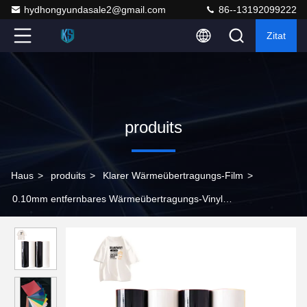
hydhongyundasale2@gmail.com
86--13192099222
Zitat
produits
Haus
>
produits
>
Klarer Wärmeübertragungs-Film
>
0.10mm entfernbares Wärmeübertragungs-Vinyl
kundengebundene Größe für Kleidungs-Logo