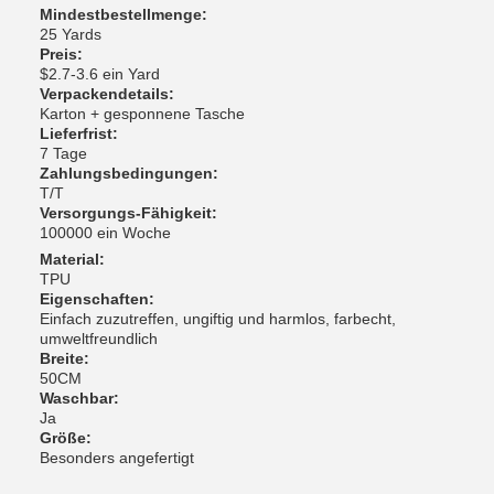
Mindestbestellmenge:
25 Yards
Preis:
$2.7-3.6 ein Yard
Verpackendetails:
Karton + gesponnene Tasche
Lieferfrist:
7 Tage
Zahlungsbedingungen:
T/T
Versorgungs-Fähigkeit:
100000 ein Woche
Material:
TPU
Eigenschaften:
Einfach zuzutreffen, ungiftig und harmlos, farbecht,
umweltfreundlich
Breite:
50CM
Waschbar:
Ja
Größe:
Besonders angefertigt