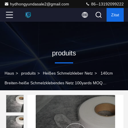
hydhongyundasale2@gmail.com
86--13192099222
Zitat
produits
Haus
>
produits
>
Heißes Schmelzkleber Netz
>
140cm
Breiten-heiße Schmelzklebendes Netz 100yards MOQ
POLYURETHAN Material