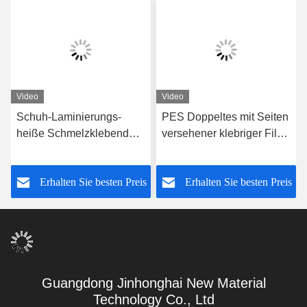
Video
Video
Schuh-Laminierungs-
PES Doppeltes mit Seiten
heiße Schmelzklebendes
versehener klebriger Film,
Internetfilm 100gram
Klebefilm 3.0kgf/cm2
Soem/ODM für
Schuh-Laminierung
s
Erhalten Sie besten Preis
Erhalten Sie besten Preis
Einlegesohlen-Schaum
PAs/TPU heiße Schmelz
Guangdong Jinhonghai New Material
Technology Co., Ltd