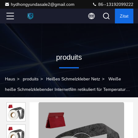
hydhongyundasale2@gmail.com
86--13192099222
Zitat
produits
Haus
>
produits
>
Heißes Schmelzkleber Netz
>
Weiße
heiße Schmelzklebender Internetfilm retikuliert für Temperatur
135°C