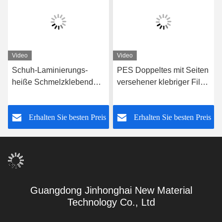
Video
Video
Schuh-Laminierungs-
PES Doppeltes mit Seiten
heiße Schmelzklebendes
versehener klebriger Film,
Internetfilm 100gram
Klebefilm 3.0kgf/cm2
Soem/ODM für
Schuh-Laminierung
s
Erhalten Sie besten Preis
Erhalten Sie besten Preis
Einlegesohlen-Schaum
PAs/TPU heiße Schmelz
Guangdong Jinhonghai New Material
Technology Co., Ltd