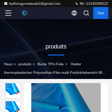
hydhongyundasale2@gmail.com
86--13192099222
Zitat
produits
Haus
>
produits
>
Bunte TPU-Folie
>
Glatter
thermoplastischer Polyurethan-Film-multi Farbhärtebereich 80A-
95A MOQ 500yards