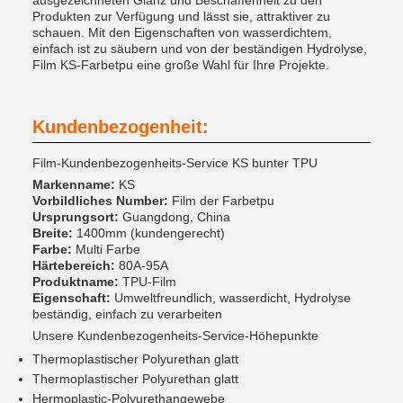
ausgezeichneten Glanz und Beschaffenheit zu den
Produkten zur Verfügung und lässt sie, attraktiver zu
schauen. Mit den Eigenschaften von wasserdichtem,
einfach ist zu säubern und von der beständigen Hydrolyse,
Film KS-Farbetpu eine große Wahl für Ihre Projekte.
Kundenbezogenheit:
Film-Kundenbezogenheits-Service KS bunter TPU
Markenname:
KS
Vorbildliches Number:
Film der Farbetpu
Ursprungsort:
Guangdong, China
Breite:
1400mm (kundengerecht)
Farbe:
Multi Farbe
Härtebereich:
80A-95A
Produktname:
TPU-Film
Eigenschaft:
Umweltfreundlich, wasserdicht, Hydrolyse
beständig, einfach zu verarbeiten
Unsere Kundenbezogenheits-Service-Höhepunkte
Thermoplastischer Polyurethan glatt
Thermoplastischer Polyurethan glatt
Hermoplastic-Polyurethangewebe