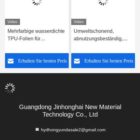
Video
Video
Mehrfarbige wasserdichte
Umweltschonend,
TPU-Folien für
abnutzungsbeständig,
Handtaschen
TPU-Film 1400 mm Breite
Temperaturbeständigkeit
anpassbar
s
Erhalten Sie besten Preis
Erhalten Sie besten Preis
-10°C-120°C
Guangdong Jinhonghai New Material
Technology Co., Ltd
hydhongyundasale2@gmail.com