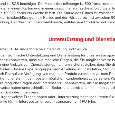
nd ist SGS bestätigte. Die Mindestbestellmenge ist 500 Yards, und der 
 ist in einem Karton und in einer gesponnenen Tasche erfolgt. Lieferfr
s 100000 Yards ein Woche liefern. Die Stärke des Filmes ist zwische
 ist lichtdurchlässige multi Farbe, und der Härtebereich ist zwischen 
idung, Handtaschen, Handwerkkünste, aufblasbare Produkte und zusa
Unterstützung und Dienstl
enter TPU-Film-technische Unterstützung und Service
ngen technische Unterstützung und Dienstleistung für unseren transp
gbar zu antworten, dass alle mögliche Fragen, die Sie möglicherweise b
n eine Vielzahl von Dienstleistungen an, um sicherzustellen, dass Sie
halten. Unsere Expertengruppe kann Anleitung auf Installation, Störu
uch Rat auf zur Verfügung, wie man das Produkt zu seinem vollsten Pote
hen uns, Sie mit dem besten möglichen Kundendienst zu versehen. Wir 
lle mögliche Fragen oder Interessen zu beantworten, die Sie möglich
weise haben unterschiedlichen Bedarf und bereit sind, mit Ihnen zu arb
hen Anforderungen passt.
irgendwelche Fragen haben oder Unterstützung benötigen, treten Sie mi
anke für Ihr Interesse an unserem transparenten TPU-Film.