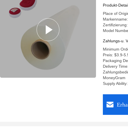
Produkt-
Produkt-Detai
Place of Orig
Markenname:
Zertifizierun
Model Number
Zahlungs-u. V
Minimum Orde
Preis: $3.9-5.
Packaging De
Delivery Time
Zahlungsbedin
MoneyGram
Supply Abilit
Erha