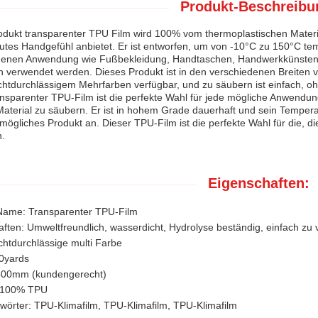
Produkt-Beschreibu
odukt transparenter TPU Film wird 100% vom thermoplastischen Materi
utes Handgefühl anbietet. Er ist entworfen, um von -10°C zu 150°C tem
denen Anwendung wie Fußbekleidung, Handtaschen, Handwerkkünsten
 verwendet werden. Dieses Produkt ist in den verschiedenen Breiten v
ichtdurchlässigem Mehrfarben verfügbar, und zu säubern ist einfach, o
nsparenter TPU-Film ist die perfekte Wahl für jede mögliche Anwendung,
Material zu säubern. Er ist in hohem Grade dauerhaft und sein Temperatur
 mögliches Produkt an. Dieser TPU-Film ist die perfekte Wahl für die, d
n.
Eigenschaften:
Name: Transparenter TPU-Film
ften: Umweltfreundlich, wasserdicht, Hydrolyse beständig, einfach zu 
chtdurchlässige multi Farbe
0yards
1400mm (kundengerecht)
: 100% TPU
wörter: TPU-Klimafilm, TPU-Klimafilm, TPU-Klimafilm