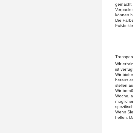
gemacht u
Verpacken
können bi
Die Farbe
Fußbekle
Transpar
Wir erbri
ist verfü
Wir biete
heraus er
stellen a
Wir bemü
Woche, a
möglicher
spezifisc
Wenn Sie 
helfen. D