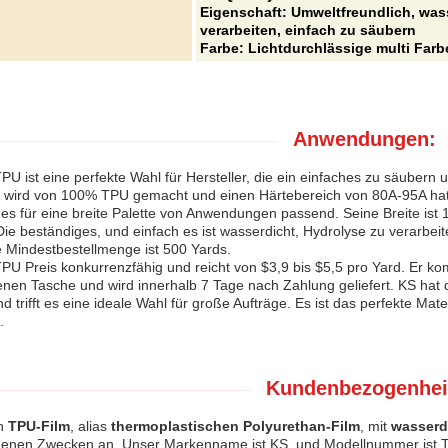
Eigenschaft: Umweltfreundlich, wass
verarbeiten, einfach zu säubern
Farbe: Lichtdurchlässige multi Farb
Anwendungen:
PU ist eine perfekte Wahl für Hersteller, die ein einfaches zu säuber
 wird von 100% TPU gemacht und einen Härtebereich von 80A-95A ha
st es für eine breite Palette von Anwendungen passend. Seine Breite i
ie beständiges, und einfach es ist wasserdicht, Hydrolyse zu verarbei
 Mindestbestellmenge ist 500 Yards.
PU Preis konkurrenzfähig und reicht von $3,9 bis $5,5 pro Yard. Er ko
en Tasche und wird innerhalb 7 Tage nach Zahlung geliefert. KS hat d
 trifft es eine ideale Wahl für große Aufträge. Es ist das perfekte Mat
.
Kundenbezogenhei
en
TPU-Film
, alias
thermoplastischen Polyurethan-Film
, mit
wasserdi
denen Zwecken an. Unser Markenname ist KS, und Modellnummer ist T