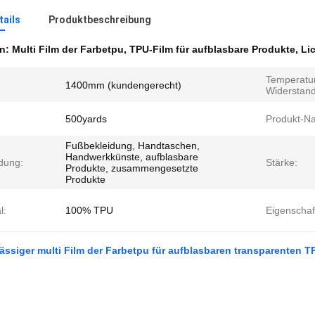
ails
Produktbeschreibung
en:
Multi Film der Farbetpu
,
TPU-Film für aufblasbare Produkte
,
Li
Temperatu
1400mm (kundengerecht)
Widerstand
500yards
Produkt-N
Fußbekleidung, Handtaschen,
Handwerkkünste, aufblasbare
dung:
Stärke:
Produkte, zusammengesetzte
Produkte
l:
100% TPU
Eigenschaf
ässiger multi Film der Farbetpu für aufblasbaren transparenten 