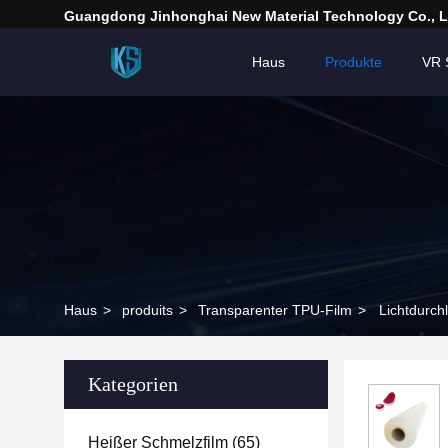
Guangdong Jinhonghai New Material Technology Co., L
Haus
Produkte
VR 
Haus
>
produits
>
Transparenter TPU-Film
>
Lichtdurch
Kategorien
Heißer Schmelzfilm
(65)