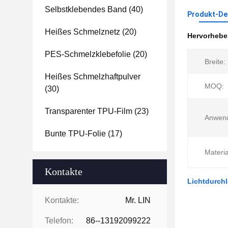
Selbstklebendes Band
(40)
Produkt-Det
Heißes Schmelznetz
(20)
Hervorheb
PES-Schmelzklebefolie
(20)
Breite:
Heißes Schmelzhaftpulver
MOQ:
(30)
Transparenter TPU-Film
(23)
Anwen
Bunte TPU-Folie
(17)
Materia
Kontakte
Lichtdurchl
Kontakte:
Mr. LIN
Telefon:
86--13192099222