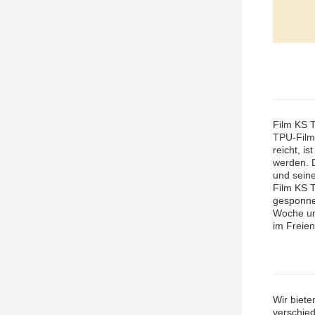
Film KS T
TPU-Film
reicht, i
werden. D
und seine
Film KS T
gesponnen
Woche und
im Freien
Wir biet
verschie