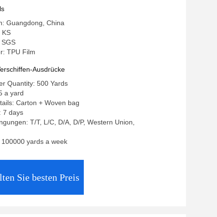
in hohem Grade
ls
in: Guangdong, China
 KS
g: SGS
: TPU Film
erschiffen-Ausdrücke
r Quantity: 500 Yards
5 a yard
tails: Carton + Woven bag
: 7 days
gungen: T/T, L/C, D/A, D/P, Western Union,
y: 100000 yards a week
lten Sie besten Preis