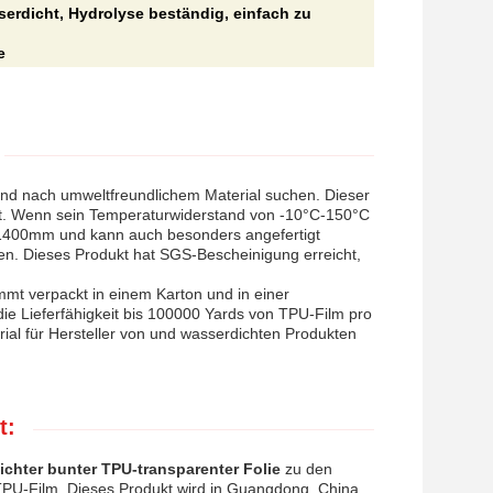
erdicht, Hydrolyse beständig, einfach zu
e
n und nach umweltfreundlichem Material suchen. Dieser
t. Wenn sein Temperaturwiderstand von -10°C-150°C
st 1400mm und kann auch besonders angefertigt
ten. Dieses Produkt hat SGS-Bescheinigung erreicht,
mmt verpackt in einem Karton und in einer
ie Lieferfähigkeit bis 100000 Yards von TPU-Film pro
erial für Hersteller von und wasserdichten Produkten
t:
chter bunter TPU-transparenter Folie
zu den
PU-Film. Dieses Produkt wird in Guangdong, China