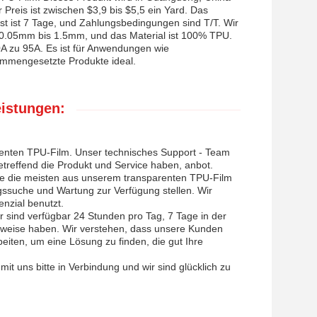
Preis ist zwischen $3,9 bis $5,5 ein Yard. Das
ist ist 7 Tage, und Zahlungsbedingungen sind T/T. Wir
n 0.05mm bis 1.5mm, und das Material ist 100% TPU.
80A zu 95A. Es ist für Anwendungen wie
mmengesetzte Produkte ideal.
eistungen:
arenten TPU-Film. Unser technisches Support - Team
etreffend die Produkt und Service haben, anbot.
 die die meisten aus unserem transparenten TPU-Film
ngssuche und Wartung zur Verfügung stellen. Wir
nzial benutzt.
sind verfügbar 24 Stunden pro Tag, 7 Tage in der
erweise haben. Wir verstehen, dass unsere Kunden
eiten, um eine Lösung zu finden, die gut Ihre
t uns bitte in Verbindung und wir sind glücklich zu