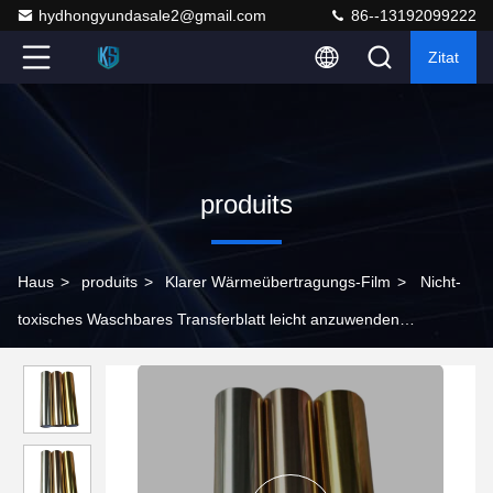
hydhongyundasale2@gmail.com
86--13192099222
Zitat
produits
Haus
>
produits
>
Klarer Wärmeübertragungs-Film
>
Nicht-
toxisches Waschbares Transferblatt leicht anzuwenden
Harmloses Wärmeübertragung PET-Film