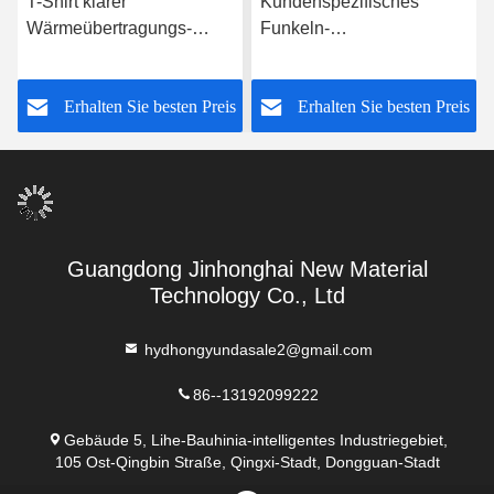
T-Shirt klarer
Kundenspezifisches
Wärmeübertragungs-
Funkeln-
Mehrfarbenfilm Eco
Wärmeübertragungs-Vinyl
freundlicher Vinylfilm
bedeckt für Textilgewebe
s
Erhalten Sie besten Preis
Erhalten Sie besten Preis
Guangdong Jinhonghai New Material
Technology Co., Ltd
hydhongyundasale2@gmail.com
86--13192099222
Gebäude 5, Lihe-Bauhinia-intelligentes Industriegebiet,
105 Ost-Qingbin Straße, Qingxi-Stadt, Dongguan-Stadt