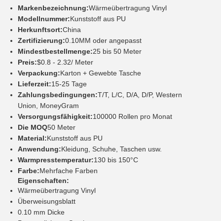
Markenbezeichnung:
Wärmeübertragung Vinyl
Modellnummer:
Kunststoff aus PU
Herkunftsort:
China
Zertifizierung:
0.10MM oder angepasst
Mindestbestellmenge:
25 bis 50 Meter
Preis:
$0.8 - 2.32/ Meter
Verpackung:
Karton + Gewebte Tasche
Lieferzeit:
15-25 Tage
Zahlungsbedingungen:
T/T, L/C, D/A, D/P, Western
Union, MoneyGram
Versorgungsfähigkeit:
100000 Rollen pro Monat
Die MOQ
50 Meter
Material:
Kunststoff aus PU
Anwendung:
Kleidung, Schuhe, Taschen usw.
Warmpresstemperatur:
130 bis 150°C
Farbe:
Mehrfache Farben
Eigenschaften:
Wärmeübertragung Vinyl
Überweisungsblatt
0.10 mm Dicke