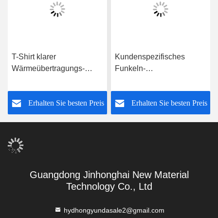
T-Shirt klarer
Kundenspezifisches
Wärmeübertragungs-
Funkeln-
Mehrfarbenfilm Eco
Wärmeübertragungs-Vinyl
freundlicher Vinylfilm
bedeckt für Textilgewebe
s
Erhalten Sie besten Preis
Erhalten Sie besten Preis
Guangdong Jinhonghai New Material
Technology Co., Ltd
hydhongyundasale2@gmail.com