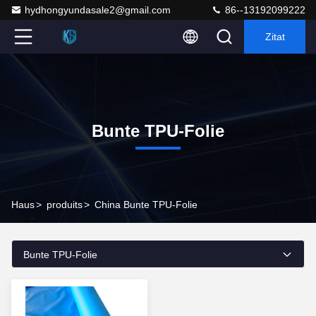
hydhongyundasale2@gmail.com
86--13192099222
Zitat
Bunte TPU-Folie
Haus
>
produits
>
China Bunte TPU-Folie
Bunte TPU-Folie