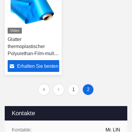
Video
Glatter
thermoplastischer
Polyurethan-Film-multi
Farbhärtebereich 80A-
Erhalten Sie besten
95A MOQ 500yards
Preis
1
2
Kontakte
Kontakte:
Mr. LIN