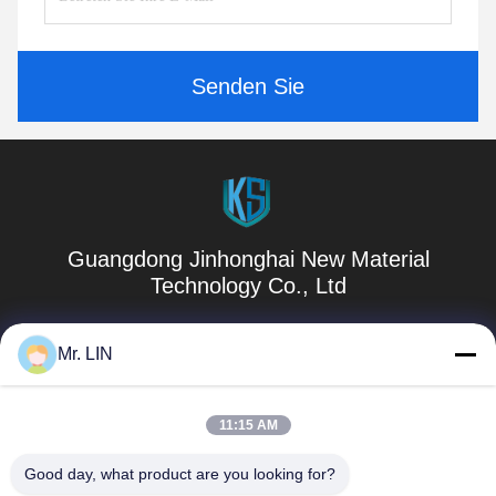
Senden Sie
Guangdong Jinhonghai New Material
Technology Co., Ltd
hydhongyundasale2@gmail.com
Mr. LIN
86--13192099222
11:15 AM
Gebäude 5, Lihe-Bauhinia-intelligentes Industriegebiet,
105 Ost-Qingbin Straße, Qingxi-Stadt, Dongguan-Stadt
Good day, what product are you looking for?