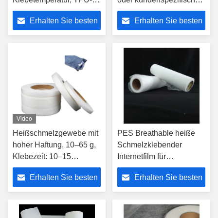
Schmelzklebstoff-
Breite
Erhalten Sie besten
Erhalten Sie besten
Netzfolie
Heißschmelzklebebahnfolie
Preis
Preis
Video
Heißschmelzgewebe mit
PES Breathable heiße
hoher Haftung, 10–65 g,
Schmelzklebender
Klebezeit: 10–15
Internetfilm für
Sekunden,
Haupttextil-, Leder-und
Erhalten Sie besten
Erhalten Sie besten
Heißschmelzklebstoffgewebe
Kleiderzwischenzeilig
schreibende Laminierung
Preis
Preis