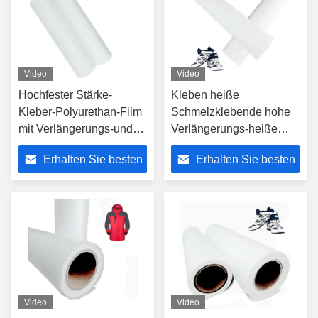
Video
Video
Hochfester Stärke-
Kleben heiße
Kleber-Polyurethan-Film
Schmelzklebende hohe
mit Verlängerungs-und
Verlängerungs-heiße
Temperatur-Widerstand
Schmelze Tpu Breite des
Erhalten Sie besten
Erhalten Sie besten
110-130℃
Film-150CM
Preis
Preis
Video
Video