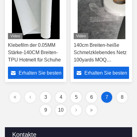
Video
Video
Klebefilm der 0.05MM
140cm Breiten-heiße
Stärke-140CM Breiten-
Schmelzklebendes Netz
TPU Hotmelt für Schuhe
100yards MOQ
POLYURETHAN
Erhalten Sie besten
Erhalten Sie besten
Material
Preis
Preis
3
4
5
6
7
8
9
10
Kontakte