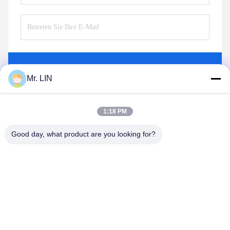
Senden Sie
Mr. LIN
1:18 PM
Good day, what product are you looking for?
Guangdong Jinhonghai New Material
Technology Co., Ltd
hydhongyundasale2@gmail.com
86--13192099222
Gebäude 5, Lihe-Bauhinia-intelligentes Industriegebiet,