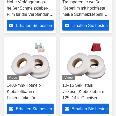
Hohe Verlängerungs-
Transparenter weißer
heißer Schmelzkleber-
Klebefilm mit hochfeste
Film für die Verpfändung
heiße Schmelzklebefilm
transparenter weißer
für Textilgewebe
Erhalten Sie besten
Erhalten Sie besten
0.10mm Stärke
Preis
Preis
Video
Video
1400-mm-Hotmelt-
10–15 Sek. stark
Klebstoffbahn mit
viskoser Klebekleber mit
Folienstärke für
125–145 °C heißer
kundenspezifische
Schmelzklebstoffbahn
Erhalten Sie besten
Erhalten Sie besten
Anwendungen