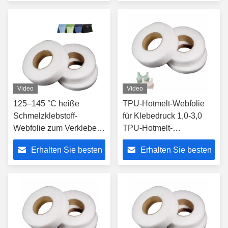
Preis
Preis
Video
Video
125–145 °C heiße
TPU-Hotmelt-Webfolie
Schmelzklebstoff-
für Klebedruck 1,0-3,0
Webfolie zum Verkleben
TPU-Hotmelt-
von weißer, heißer
Klebebahnfolie
Erhalten Sie besten
Erhalten Sie besten
Schmelzbahn mit starker
Haftung
Preis
Preis