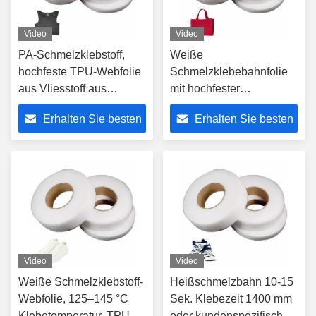
Video
Video
PA-Schmelzklebstoff,
Weiße
hochfeste TPU-Webfolie
Schmelzklebebahnfolie
aus Vliesstoff aus
mit hochfester
Polyester für Kleidung
Schmelzklebebahnfolie
Erhalten Sie besten
Erhalten Sie besten
Preis
Preis
Video
Video
Weiße Schmelzklebstoff-
Heißschmelzbahn 10-15
Webfolie, 125–145 °C
Sek. Klebezeit 1400 mm
Klebetemperatur, TPU-
oder kundenspezifische