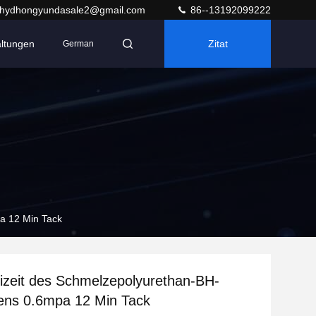
hydhongyundasale2@gmail.com
86--13192099222
altungen
Zitat
German
pa 12 Min Tack
izeit des Schmelzepolyurethan-BH-
fens 0.6mpa 12 Min Tack