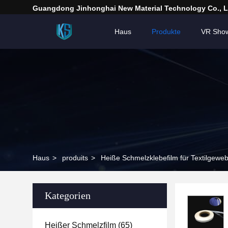
Guangdong Jinhonghai New Material Technology Co., L
Haus
Produkte
VR Sho
Haus
>
produits
>
Heiße Schmelzklebefilm für Textilgewe
Kategorien
Heißer Schmelzfilm
(65)