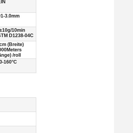
IN
01-3.0mm
±10g/10min
TM D1238-04C
cm (Breite)
000Meters
änge) /roll
0-160°C