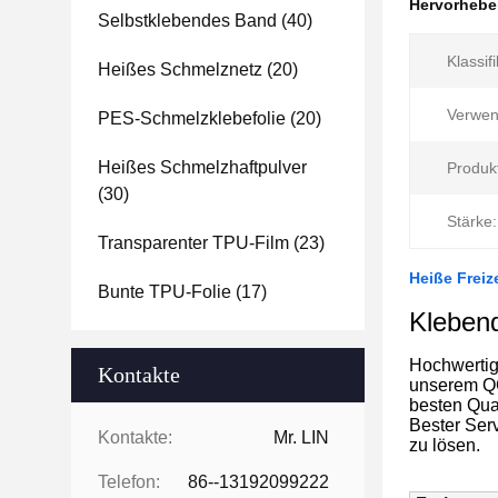
Hervorheb
Selbstklebendes Band
(40)
Klassifi
Heißes Schmelznetz
(20)
Verwen
PES-Schmelzklebefolie
(20)
Heißes Schmelzhaftpulver
Produk
(30)
Stärke:
Transparenter TPU-Film
(23)
Heiße Freiz
Bunte TPU-Folie
(17)
Kleben
Hochwertige
Kontakte
unserem QC
besten Qua
Bester Serv
Kontakte:
Mr. LIN
zu lösen.
Telefon:
86--13192099222