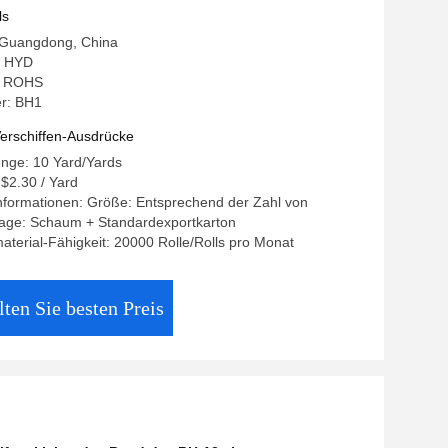
ls
: Guangdong, China
: HYD
g: ROHS
r: BH1
erschiffen-Ausdrücke
enge: 10 Yard/Yards
 $2.30 / Yard
nformationen: Größe: Entsprechend der Zahl von
age: Schaum + Standardexportkarton
terial-Fähigkeit: 20000 Rolle/Rolls pro Monat
lten Sie besten Preis