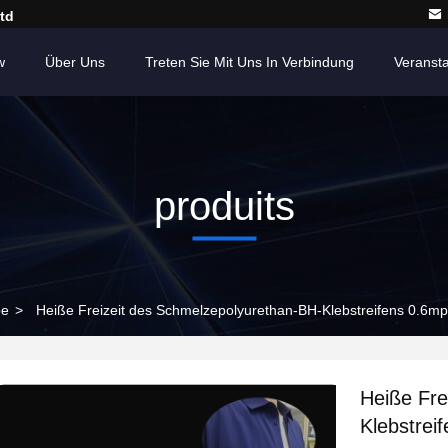
td
w
Über Uns
Treten Sie Mit Uns In Verbindung
Veranst
produits
be
>
Heiße Freizeit des Schmelzepolyurethan-BH-Klebstreifens 0.6m
Heiße Fre
Klebstrei