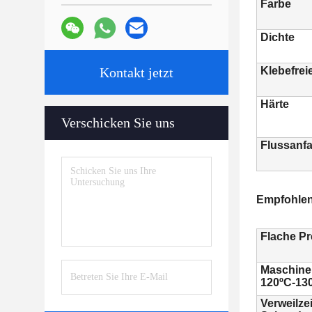
Farbe
Dichte
Kontakt jetzt
Klebefreie
Härte
Verschicken Sie uns
Flussanf
Empfohlen
Flache P
Maschinen
120ºC-13
Verweilzei