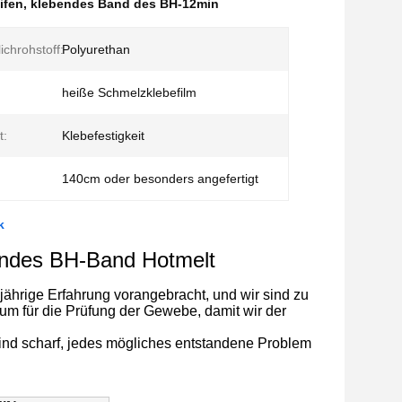
ifen
,
klebendes Band des BH-12min
ichrohstoff:
Polyurethan
heiße Schmelzklebefilm
t:
Klebefestigkeit
140cm oder besonders angefertigt
k
endes BH-Band Hotmelt
jährige Erfahrung vorangebracht, und wir sind zu
m für die Prüfung der Gewebe, damit wir der
 sind scharf, jedes mögliches entstandene Problem