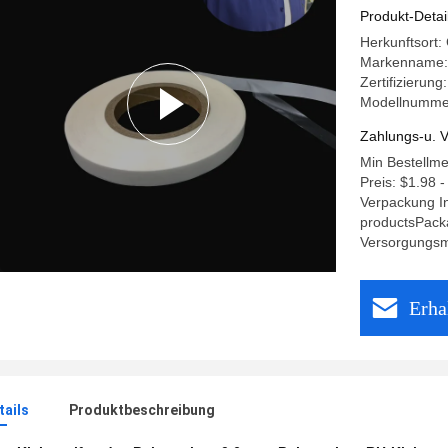
Produkt-Detai
Herkunftsort
Markenname
Zertifizierun
Modellnumme
Zahlungs-u. V
Min Bestellm
Preis: $1.98 -
Verpackung I
productsPack
Versorgungsma
Erha
ails
Produktbeschreibung