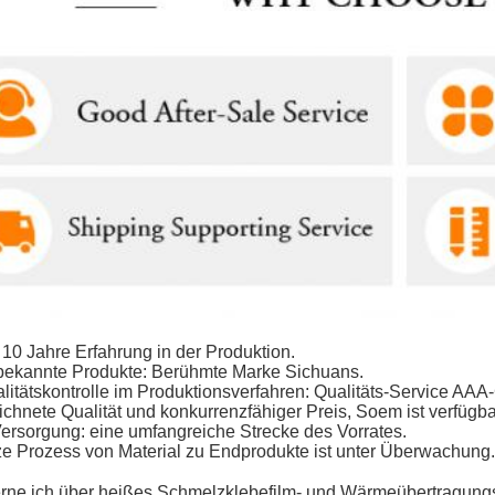
 10 Jahre Erfahrung in der Produktion.
 bekannte Produkte: Berühmte Marke Sichuans.
alitätskontrolle im Produktionsverfahren: Qualitäts-Service AA
chnete Qualität und konkurrenzfähiger Preis, Soem ist verfügba
Versorgung: eine umfangreiche Strecke des Vorrates.
ze Prozess von Material zu Endprodukte ist unter Überwachung.
lerne ich über heißes Schmelzklebefilm- und Wärmeübertragung