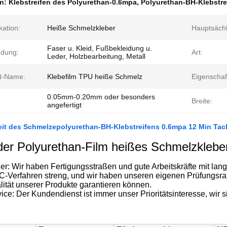
en:
Klebstreifen des Polyurethan-0.6mpa
,
Polyurethan-BH-Klebstre
kation:
Heiße Schmelzkleber
Hauptsächl
Faser u. Kleid, Fußbekleidung u.
dung:
Art:
Leder, Holzbearbeitung, Metall
t-Name:
Klebefilm TPU heiße Schmelz
Eigenschaf
0.05mm-0.20mm oder besonders
Breite:
angefertigt
eit des Schmelzepolyurethan-BH-Klebstreifens 0.6mpa 12 Min Tac
der Polyurethan-Film heißes Schmelzkleb
r: Wir haben Fertigungsstraßen und gute Arbeitskräfte mit lang
-Verfahren streng, und wir haben unseren eigenen Prüfungsrau
lität unserer Produkte garantieren können.
ice: Der Kundendienst ist immer unser Prioritätsinteresse, wir