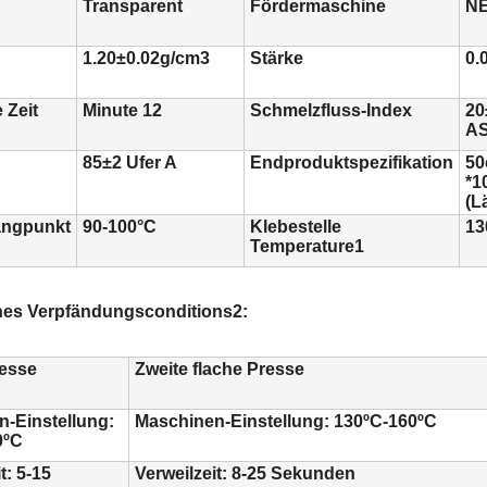
Transparent
Fördermaschine
NE
1.20±0.02g/cm3
Stärke
0.
 Zeit
Minute 12
Schmelzfluss-Index
20
AS
85±2 Ufer A
Endproduktspezifikation
50
*1
(L
angpunkt
90-100°C
Klebestelle
13
Temperature1
es Verpfändungsconditions2:
resse
Zweite flache Presse
-Einstellung:
Maschinen-Einstellung: 130ºC-160ºC
0ºC
t: 5-15
Verweilzeit: 8-25 Sekunden